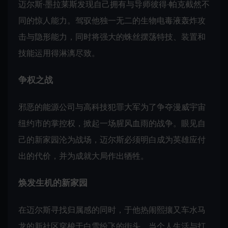
迈尔斯·墨拉莱斯发现自己拥有与导师彼得·帕克截然不
同的惊人能力。驾驭他独一无二的生物电毒液轰炸攻
击与隐形能力，同时将强大的蛛丝摆荡特技、装置和
技能运用得淋漓尽致。
争权之战
邪恶的能源公司与高科技犯罪大军为了争夺漫威宇宙
纽约市的掌控权，掀起一场腥风血雨的战争。眼见自
己的新家园沦为战场，迈尔斯必须明白成为英雄应付
出的代价，并为成就大局作出牺牲。
焕发生机的新家园
在迈尔斯寻找归属感的同时，于他热闹熙攘又车水马
龙的新社区穿梭于白雪纷飞的街头。当个人生活与打