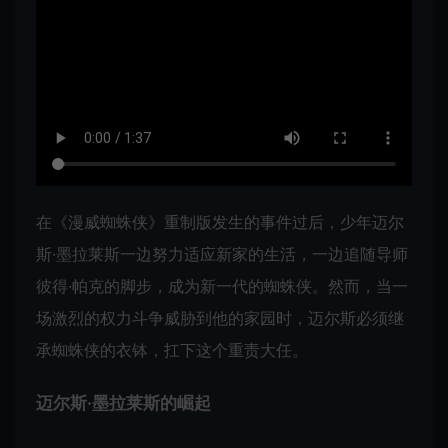
在《漫威蜘蛛侠》重制版发生的事件过后，少年迈尔
斯·墨拉莱斯一边努力适应新家的生活，一边追随导师
彼得·帕克的脚步，成为新一代的蜘蛛侠。然而，当一
场激烈的权力斗争威胁到他的家园时，迈尔斯必须继
承蜘蛛侠的衣钵，扛下这个重责大任。
迈尔斯·墨拉莱斯的崛起