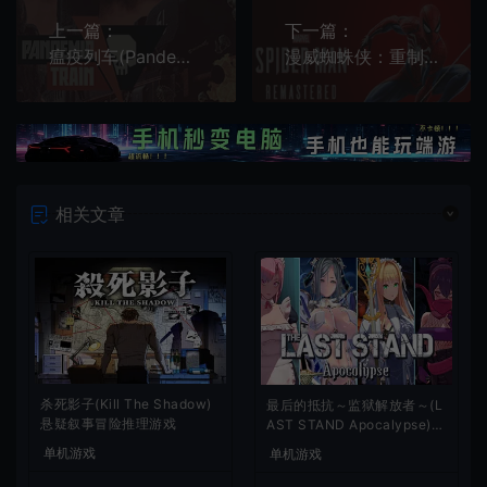
上一篇：
下一篇：
瘟疫列车(Pandemic Train)简中|PC|ACT|Roguelik策略元素生存游戏
漫威蜘蛛侠：重制版(Marvels Spider-Man Remastered)开放世界动作游戏
相关文章
杀死影子(Kill The Shadow)
最后的抵抗～监狱解放者～(L
悬疑叙事冒险推理游戏
AST STAND Apocalypse)卡
通动作幸存者游戏
单机游戏
单机游戏