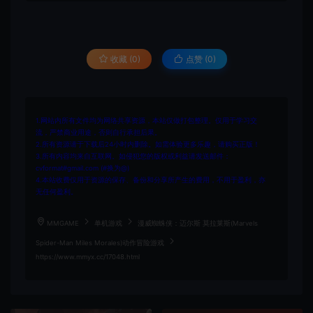
收藏 (0)
点赞 (
0
)
1.网站内所有文件均为网络共享资源，本站仅做打包整理。仅用于学习交
流，严禁商业用途，否则自行承担后果。
2.所有资源请于下载后24小时内删除。如需体验更多乐趣，请购买正版！
3.所有内容均来自互联网。如侵犯您的版权或利益请发送邮件：
cvformat#gmail.com (#换为@)
4.本站收费仅用于资源的保存、备份和分享所产生的费用，不用于盈利，亦
无任何盈利。
MMGAME
单机游戏
漫威蜘蛛侠：迈尔斯 莫拉莱斯(Marvels
Spider-Man Miles Morales)动作冒险游戏
https://www.mmyx.cc/17048.html