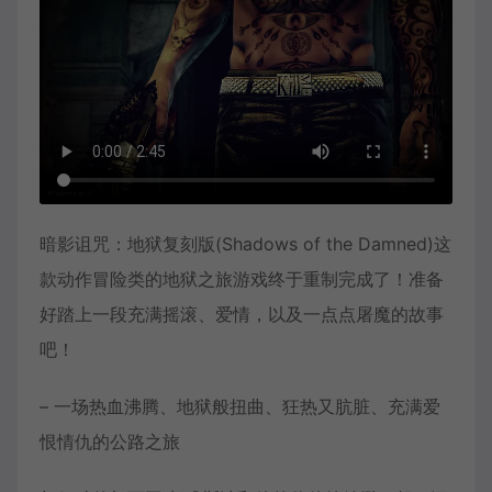
暗影诅咒：地狱复刻版(Shadows of the Damned)这
款动作冒险类的地狱之旅游戏终于重制完成了！准备
好踏上一段充满摇滚、爱情，以及一点点屠魔的故事
吧！
– 一场热血沸腾、地狱般扭曲、狂热又肮脏、充满爱
恨情仇的公路之旅