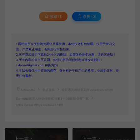
收藏 (1)
点赞 (
0
)
1.网站内所有文件均为网络共享资源，本站仅做打包整理。仅用于学习交
流，严禁商业用途，否则自行承担后果。
2.所有资源请于下载后24小时内删除。如需体验更多乐趣，请购买正版！
3.所有内容均来自互联网。如侵犯您的版权或利益请发送邮件：
cvformat#gmail.com (#换为@)
4.本站收费仅用于资源的保存、备份和分享所产生的费用，不用于盈利，亦
无任何盈利。
MMGAME
单机游戏
暗影诅咒地狱复刻版(Shadows of the
Damned)第三人称动作游戏|单机|中文|射击|免费下载
https://www.mmyx.cc/48621.html
上一篇：
下一篇：