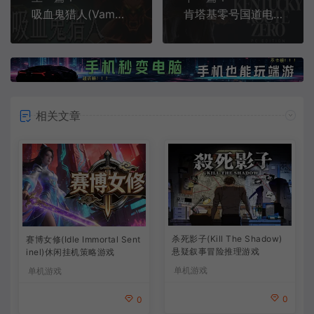
吸血鬼猎人(Vampire Hunters)第一人称射击幸存者游戏|下载
肯塔基零号国道电脑版(Kentucky Route Zero)魔幻现实主义冒险游戏|单机|中文|解谜|免费下载
相关文章
杀死影子(Kill The Shadow)
赛博女修(Idle Immortal Sent
悬疑叙事冒险推理游戏
inel)休闲挂机策略游戏
单机游戏
单机游戏
0
0