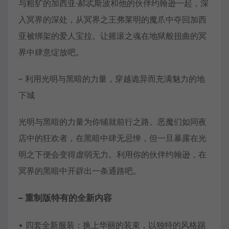
与粗犷的加西亚·郝忒斯波和他的伙伴约翰逊一起，深
入冥界的深处，从冥界之王弗莱明的魔爪中夺回加西
亚被绑架的爱人宝拉。让摇滚之魂在地狱般扭曲的冥
界中肆意绽放吧。
– 利用光明与黑暗的力量，穿越诡异而充满魅力的地
下城
光明与黑暗的力量为你铺就前行之路。恶魔们如同夜
店中的狂欢者，在黑暗中肆无忌惮，但一旦暴露在光
明之下便会变得虚弱无力。利用你的伙伴约翰逊，在
冥界的黑暗中开辟出一条通路吧。
– 重制版特有的全新内容
• 四套全新服装：换上华丽的装束，以独特的风格踢