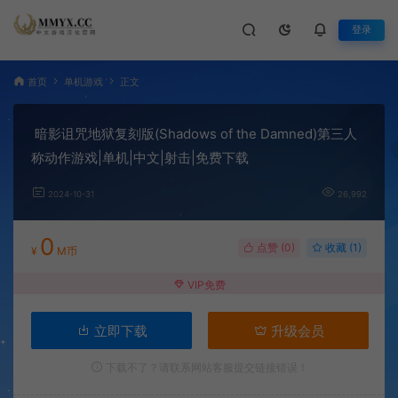
登录
首页
单机游戏
正文
暗影诅咒地狱复刻版(Shadows of the Damned)第三人
称动作游戏|单机|中文|射击|免费下载
2024-10-31
26,992
0
点赞 (
0
)
收藏 (1)
¥
M币
VIP免费
立即下载
升级会员
下载不了？请联系网站客服提交链接错误！