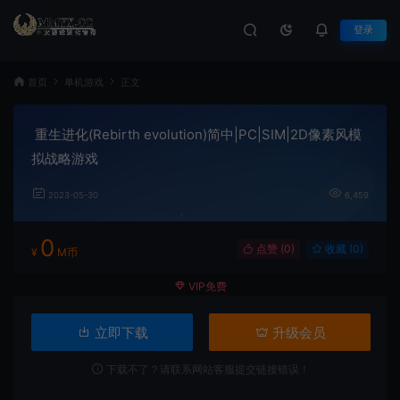
登录
首页
单机游戏
正文
重生进化(Rebirth evolution)简中|PC|SIM|2D像素风模
拟战略游戏
2023-05-30
6,459
0
点赞 (
0
)
收藏 (0)
¥
M币
VIP免费
立即下载
升级会员
下载不了？请联系网站客服提交链接错误！