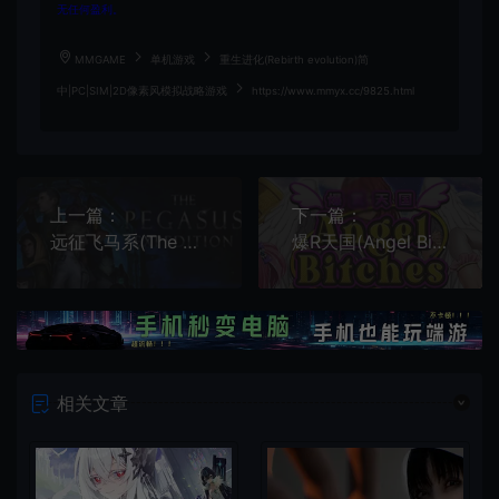
无任何盈利。
MMGAME
单机游戏
重生进化(Rebirth evolution)简
中|PC|SIM|2D像素风模拟战略游戏
https://www.mmyx.cc/9825.html
上一篇：
下一篇：
远征飞马系(The Pegasus Expedition)太空叙事策略游戏|下载
爆R天国(Angel Bitches)复古回合制RPG游戏|下载
相关文章