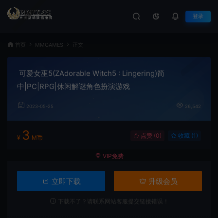
登录
首页
MMGAMES
正文
可爱女巫5(ZAdorable Witch5 : Lingering)简
中|PC|RPG|休闲解谜角色扮演游戏
2023-05-25
26,542
3
点赞 (
0
)
收藏 (1)
¥
M币
VIP免费
立即下载
升级会员
下载不了？请联系网站客服提交链接错误！