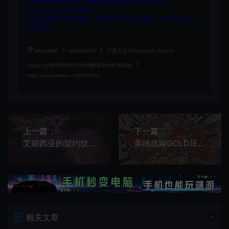
3.所有内容均来自互联网。如侵犯您的版权或利益请发送邮件：
cvformat#gmail.com (#换为@)
4.本站收费仅用于资源的保存、备份和分享所产生的费用，不用于盈利，亦
无任何盈利。
MMGAME
MMGAMES
可爱女巫5(ZAdorable Witch5 :
Lingering)简中|PC|RPG|休闲解谜角色扮演游戏
https://www.mmyx.cc/9547.html
上一篇：
下一篇：
艾妮西亚的契约纹(Aenysia's Covenant)汉化|PC|RPG|爆款复古角色扮演游戏
英雄战姬GOLD(Eiyu*Senki Gold)汉化|PC|SLG|魔改|存档|大型美少女SLG游戏
相关文章