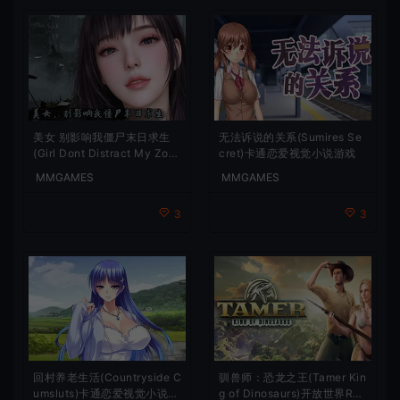
美女 别影响我僵尸末日求生
无法诉说的关系(Sumires Se
(Girl Dont Distract My Zom
cret)卡通恋爱视觉小说游戏
bie Survival)短篇视觉小说游
MMGAMES
MMGAMES
戏
3
3
驯兽师：恐龙之王(Tamer Kin
回村养老生活(Countryside C
g of Dinosaurs)开放世界RP
umsluts)卡通恋爱视觉小说游