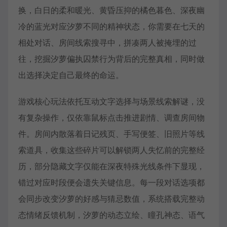
换，白日的柔和暖光、黄昏压抑的橘色暮色、深夜幽
冷的蓝光对应汐萝不同的精神状态，你需要在七天的
相处对话、房间线索搜寻中，拼凑两人被掩埋的过
往，挖掘汐萝偏执囚禁行为背后的完整真相，同时做
出选择决定自己最终的命运。
游戏核心玩法依托互动文字选择与场景线索解谜，没
有复杂操作，仅依靠鼠标点击推进剧情、调查房间物
件。房间内散落着日记残页、手写便签、旧照片等线
索道具，收集这些碎片可以解锁两人失忆前的完整经
历，部分隐藏文字仅能在深夜特殊光线条件下显现，
错过对应时段便会遗失关键信息。每一段对话选项都
会同步改变汐萝的好感与猜忌数值，系统搭载完整动
态情绪反馈机制，汐萝的动态立绘、瞳孔神态、语气