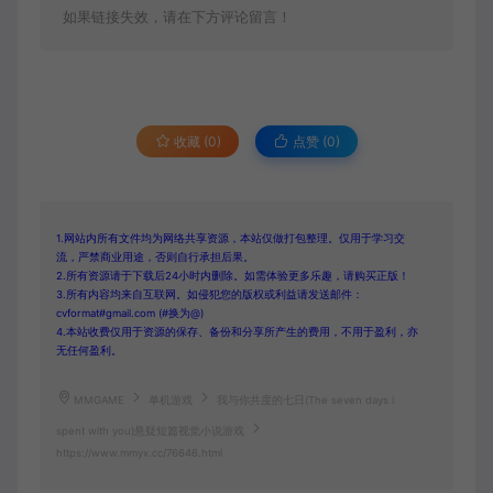
如果链接失效，请在下方评论留言！
收藏 (0)
点赞 (
0
)
1.网站内所有文件均为网络共享资源，本站仅做打包整理。仅用于学习交
流，严禁商业用途，否则自行承担后果。
2.所有资源请于下载后24小时内删除。如需体验更多乐趣，请购买正版！
3.所有内容均来自互联网。如侵犯您的版权或利益请发送邮件：
cvformat#gmail.com (#换为@)
4.本站收费仅用于资源的保存、备份和分享所产生的费用，不用于盈利，亦
无任何盈利。
MMGAME
单机游戏
我与你共度的七日(The seven days i
spent with you)悬疑短篇视觉小说游戏
https://www.mmyx.cc/76646.html