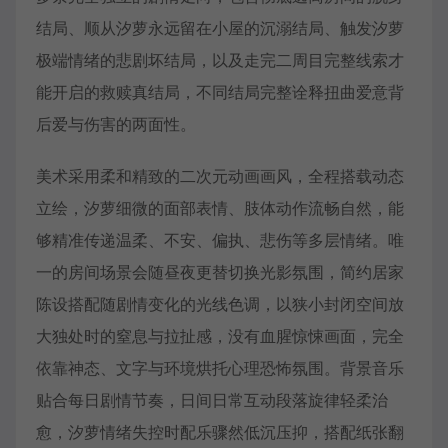
结局、顺从汐萝永远留在小屋的沉溺结局、触发汐萝
极端情绪的悲剧坏结局，以及走完二周目完整线索才
能开启的救赎真结局，不同结局完整诠释扭曲爱意背
后爱与伤害的两面性。
美术采用柔和精致的二次元动画画风，全程搭载动态
立绘，汐萝细微的面部表情、肢体动作流畅自然，能
够精准传递温柔、不安、偏执、悲伤等多层情绪。唯
一的房间场景会随昼夜更替切换光影氛围，简约居家
陈设搭配随剧情变化的光线色调，以狭小封闭空间放
大独处时的窒息与拉扯感，没有血腥惊悚画面，完全
依靠神态、文字与环境烘托心理恐怖氛围。背景音乐
贴合每日剧情节奏，日间日常互动段落旋律轻柔治
愈，汐萝情绪失控时配乐骤然低沉压抑，搭配纸张翻