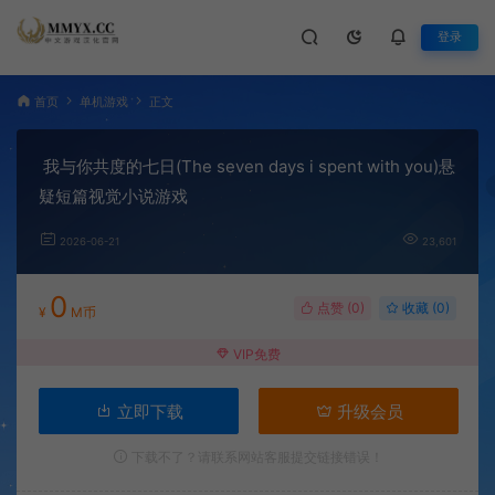
登录
首页
单机游戏
正文
我与你共度的七日(The seven days i spent with you)悬
疑短篇视觉小说游戏
2026-06-21
23,601
0
点赞 (
0
)
收藏 (0)
¥
M币
VIP免费
立即下载
升级会员
下载不了？请联系网站客服提交链接错误！