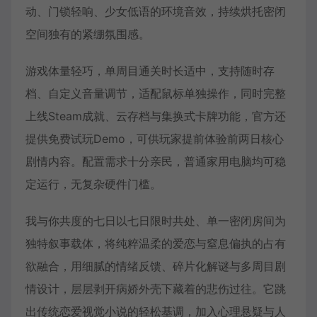
动、门锁轻响、少女低语的环境音效，持续烘托密闭
空间独有的紧绷氛围感。
游戏体量轻巧，单周目通关时长适中，支持随时存
档、自定义音量调节，适配鼠标单独操作，同时完整
上线Steam成就、云存档与集换式卡牌功能，官方还
提供免费试玩Demo，可供玩家提前体验前两日核心
剧情内容。配置需求十分亲民，普通家用电脑均可稳
定运行，无复杂硬件门槛。
我与你共度的七日以七日限时共处、单一密闭房间为
独特叙事载体，将纯粹温柔的爱恋与窒息偏执的占有
欲融合，用细腻的情绪反馈、碎片化解谜与多周目剧
情设计，层层剥开病娇外壳下藏着的悲伤过往。它跳
出传统恋爱视觉小说的轻松基调，加入心理悬疑与人