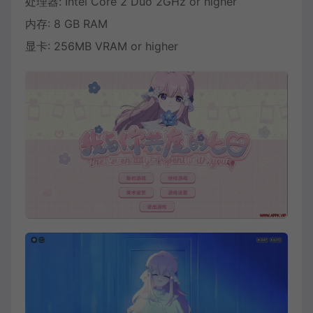
处理器: Intel Core 2 Duo 2GHz or higher
内存: 8 GB RAM
显卡: 256MB VRAM or higher