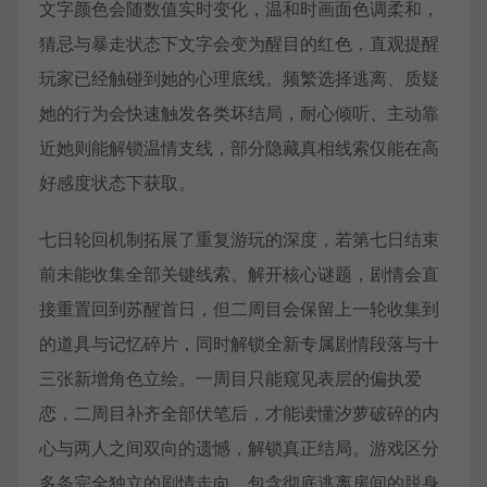
文字颜色会随数值实时变化，温和时画面色调柔和，
猜忌与暴走状态下文字会变为醒目的红色，直观提醒
玩家已经触碰到她的心理底线。频繁选择逃离、质疑
她的行为会快速触发各类坏结局，耐心倾听、主动靠
近她则能解锁温情支线，部分隐藏真相线索仅能在高
好感度状态下获取。
七日轮回机制拓展了重复游玩的深度，若第七日结束
前未能收集全部关键线索、解开核心谜题，剧情会直
接重置回到苏醒首日，但二周目会保留上一轮收集到
的道具与记忆碎片，同时解锁全新专属剧情段落与十
三张新增角色立绘。一周目只能窥见表层的偏执爱
恋，二周目补齐全部伏笔后，才能读懂汐萝破碎的内
心与两人之间双向的遗憾，解锁真正结局。游戏区分
多条完全独立的剧情走向，包含彻底逃离房间的脱身