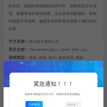
性拉扯，既能体验细腻的温情日常，也能感受步步谨
慎、如履薄冰的紧张氛围，适合喜欢病娇题材、悬疑
向短篇文字游戏，偏爱多结局叙事与细腻人物刻画的
玩家。
中文名称：
我与你共度的七日
英文名称：
The seven days i spent with you
游戏类型：
冒险, 休闲, 独立, 角色扮演, 模拟
开发公司：
RErevue_studio
发行公司：
LoveStoryProject
游戏系列：
LSP恋爱游戏
紧急通知！！！
发行日期：
2026 年 6 月 17 日
如果夸克网盘里文件为空，请暂时使用其他网盘。
官方网站：
立即前往
我知道了
https://store.steampowered.com/app/3946810/The_se