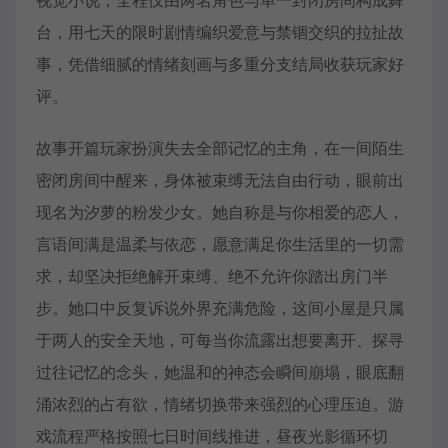
台，用七天的限时剧情编织爱意与禁锢交织的拉扯故
事，凭借细腻的情绪刻画与多重分支结局收获玩家好
评。
故事开篇玩家扮演失去全部记忆的主角，在一间陌生
密闭房间中醒来，身体被束缚无法自由行动，眼前出
现名为汐萝的粉发少女。她自称是与你相爱的恋人，
言语间满是温柔与依恋，愿意满足你生活里的一切需
求，却坚决拒绝解开束缚、绝不允许你踏出房门半
步。她口中反复诉说外界充满危险，这间小屋是只属
于两人的安全天地，可每当你流露出想要离开、探寻
过往记忆的念头，她温和的神态会瞬间崩塌，眼底翻
涌浓烈的占有欲，情绪切换带来强烈的心理压迫。游
戏流程严格按照七日时间线推进，昼夜光影循环切