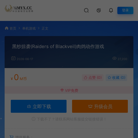
登录
首页
单机游戏
正文
黑纱掠袭(Raiders of Blackveil)肉鸽动作游戏
2026-06-17
27,200
0
点赞 (
0
)
收藏 (0)
¥
M币
VIP免费
立即下载
升级会员
下载不了？请联系网站客服提交链接错误！
增值服务：