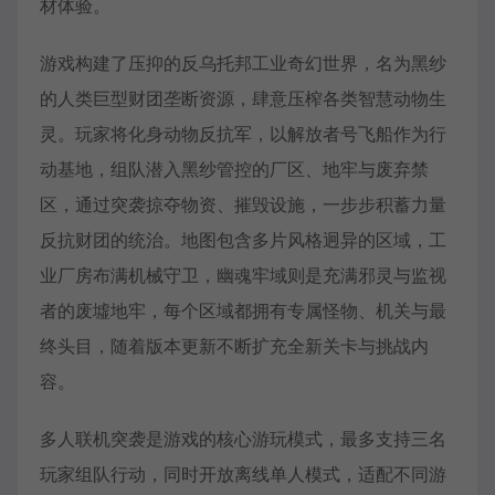
材体验。
游戏构建了压抑的反乌托邦工业奇幻世界，名为黑纱
的人类巨型财团垄断资源，肆意压榨各类智慧动物生
灵。玩家将化身动物反抗军，以解放者号飞船作为行
动基地，组队潜入黑纱管控的厂区、地牢与废弃禁
区，通过突袭掠夺物资、摧毁设施，一步步积蓄力量
反抗财团的统治。地图包含多片风格迥异的区域，工
业厂房布满机械守卫，幽魂牢域则是充满邪灵与监视
者的废墟地牢，每个区域都拥有专属怪物、机关与最
终头目，随着版本更新不断扩充全新关卡与挑战内
容。
多人联机突袭是游戏的核心游玩模式，最多支持三名
玩家组队行动，同时开放离线单人模式，适配不同游