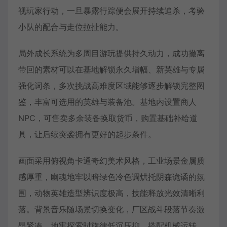
视玩家行动，一旦暴露行踪便会展开持续追杀，考验
小队的配合与走位拉扯能力。
局外成长系统为多周目游玩提供持久动力，成功撤离
带回的素材可以在基地解锁永久增幅、新英雄与专属
强化词条，多次挑战高难度区域能够逐步解锁完整图
鉴，丰富可选用的英雄与装备池。基地内设置商人
NPC，可售卖多余装备换取货币，购置基础补给道
具，让后续突袭拥有更好的起步条件。
画面采用俯视角卡通奇幻美术风格，工业场景金属质
感厚重，幽魂地牢以暗绿色冷色调烘托阴森诡谲的氛
围，动物英雄造型辨识度极高，技能释放光效清晰利
落。背景音乐随场景切换变化，厂区战斗段落节奏激
昂紧凑，地牢探索时旋律低沉压抑，搭配机械运转、