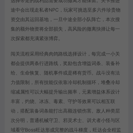
选择带走的战利品需要成功撤离才能保留。关卡推进
途中会出现走私者NPC，玩家可挑选至多六件珍贵物
资交由其运回基地，一旦中途全部小队阵亡，本次搜
集的额外物资将全部损失，高风险的撤离抉择让每一
次探索都充满紧张博弈。
闯关流程采用经典肉鸽路线选择设计，每完成一小关
都会提供两条行进路线，奖励包含增益词条、装备补
给、生命恢复、随机事件或是稀有货币。战斗没有法
力值限制，所有技能仅依靠冷却机制循环，堆叠冷却
缩减属性可以大幅提升输出频率，元素增益体系设计
丰富，灼烧、冰冻、毒素、守护等效果可以相互联
动，搭配装备词条能打出高额连锁伤害。敌人种类层
次分明，普通机械守卫、邪灵术士、训犬者小怪与区
域看守Boss旺达形成完整的战斗梯度，旺达会全程监