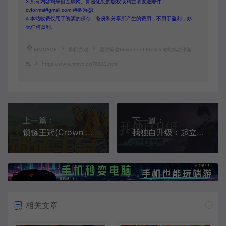
3.所有内容均来自互联网。如侵犯您的版权或利益请发送邮件：
cvformat#gmail.com (#换为@)
4.本站收费仅用于资源的保存、备份和分享所产生的费用，不用于盈利，亦
无任何盈利。
MMGAME
单机游戏
黑纱掠袭(Raiders of Blackveil)肉鸽动作游
戏
https://www.mmyx.cc/76603.html
上一篇：
下一篇：
锁链王冠(Crown Chained)策略冒险RPG游戏
我独自升级：起立·觉醒(Solo Leveling ARISE OVERDRIVE)动作RPG游戏
相关文章