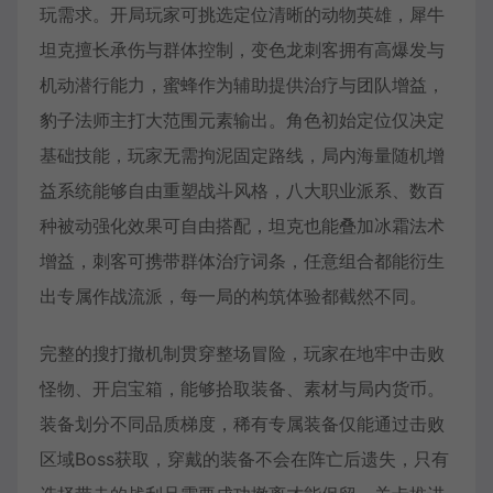
玩需求。开局玩家可挑选定位清晰的动物英雄，犀牛
坦克擅长承伤与群体控制，变色龙刺客拥有高爆发与
机动潜行能力，蜜蜂作为辅助提供治疗与团队增益，
豹子法师主打大范围元素输出。角色初始定位仅决定
基础技能，玩家无需拘泥固定路线，局内海量随机增
益系统能够自由重塑战斗风格，八大职业派系、数百
种被动强化效果可自由搭配，坦克也能叠加冰霜法术
增益，刺客可携带群体治疗词条，任意组合都能衍生
出专属作战流派，每一局的构筑体验都截然不同。
完整的搜打撤机制贯穿整场冒险，玩家在地牢中击败
怪物、开启宝箱，能够拾取装备、素材与局内货币。
装备划分不同品质梯度，稀有专属装备仅能通过击败
区域Boss获取，穿戴的装备不会在阵亡后遗失，只有