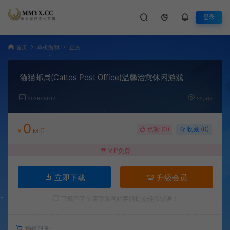
登录
首页
单机游戏
正文
猫猫邮局(Cattos Post Office)温馨治愈休闲游戏
2026-06-12
22,517
0
点赞 (
0
)
收藏 (0)
¥
M币
VIP免费
立即下载
升级会员
下载不了？请联系网站客服提交链接错误！
增值服务：