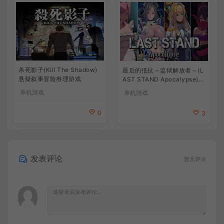
杀死影子(Kill The Shadow)
最后的抵抗～监狱解放者～(L
悬疑叙事冒险推理游戏
AST STAND Apocalypse)卡
通动作幸存者游戏
单机游戏
单机游戏
0
3
发表评论
暂无评论