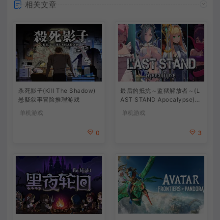
相关文章
杀死影子(Kill The Shadow)
最后的抵抗～监狱解放者～(L
悬疑叙事冒险推理游戏
AST STAND Apocalypse)卡
通动作幸存者游戏
单机游戏
单机游戏
0
3