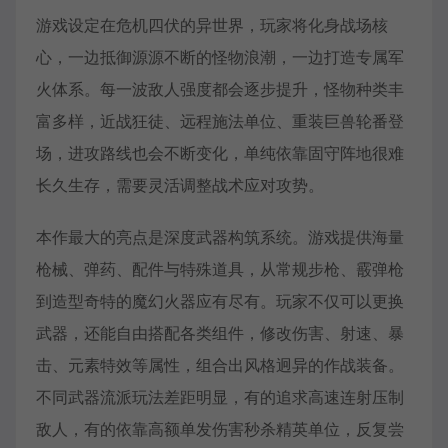
游戏设定在危机四伏的异世界，玩家将化身战场核
心，一边抵御源源不断的怪物浪潮，一边打造专属军
火体系。每一波敌人强度都会逐步提升，怪物种类丰
富多样，近战狂徒、远程施法单位、重装巨兽轮番登
场，进攻路线也会不断变化，单纯依靠固守阵地很难
长久生存，需要灵活调整战术应对攻势。
本作最大的亮点是深度武器构筑系统。游戏提供海量
枪械、弹药、配件与特殊道具，从常规步枪、霰弹枪
到造型奇特的魔幻火器应有尽有。玩家不仅可以更换
武器，还能自由搭配各类组件，修改伤害、射速、暴
击、元素特效等属性，组合出风格迥异的作战装备。
不同武器流派玩法差距明显，有的追求高速连射压制
敌人，有的依靠高额单发伤害秒杀精英单位，反复尝