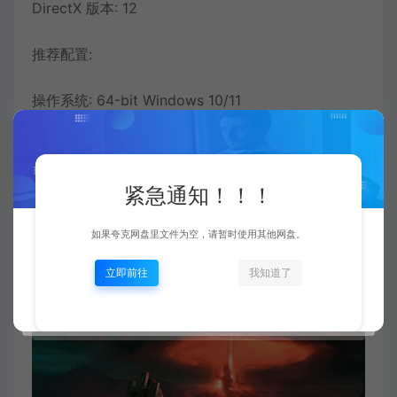
DirectX 版本: 12
推荐配置:
操作系统: 64-bit Windows 10/11
处理器: Intel Core i7-8700 (3.2Ghz) or AMD
Ryzen 5 3600 (3.6 Ghz)
内存: 16 GB RAM
紧急通知！！！
显卡: NVIDIA GeForce 1080 Ti or AMD Radeon RX
如果夸克网盘里文件为空，请暂时使用其他网盘。
5700 XT or INTEL Arc A770
DirectX 版本: 12
立即前往
我知道了