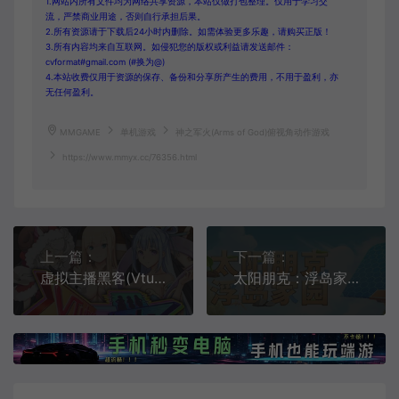
1.网站内所有文件均为网络共享资源，本站仅做打包整理。仅用于学习交
流，严禁商业用途，否则自行承担后果。
2.所有资源请于下载后24小时内删除。如需体验更多乐趣，请购买正版！
3.所有内容均来自互联网。如侵犯您的版权或利益请发送邮件：
cvformat#gmail.com (#换为@)
4.本站收费仅用于资源的保存、备份和分享所产生的费用，不用于盈利，亦
无任何盈利。
MMGAME
单机游戏
神之军火(Arms of God)俯视角动作游戏
https://www.mmyx.cc/76356.html
上一篇：
下一篇：
虚拟主播黑客(Vtuber Hack)科幻模拟冒险游戏
太阳朋克：浮岛家园(Solarpunk)建造生存模拟游戏