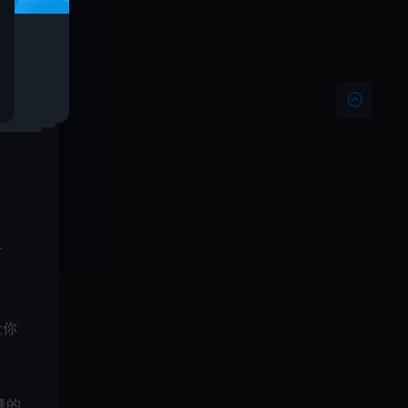
午夜梦
，生
方
让你
缝的