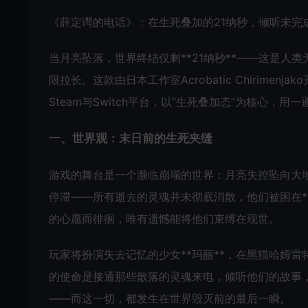
《薛定谔的电话》：在生死叠加的21纳秒，倾听未完
当月亮坠落，世界终结仅剩**21纳秒**——这是人类无法感
限拉长。这款由日本工作室Acrobatic Chirime
Steam与Switch平台，以“生死叠加态”为核心，
一、世界观：末日前的生死夹缝
游戏的舞台是一个濒临崩塌的世界：月亮失控坠向大
停滞——所有逝去的灵魂并未彻底消散，他们被困在*
的心愿而徘徊，唯有遗憾能将他们束缚在现世。
玩家将扮演失去记忆的少女**玛丽**，在黑猫哈姆雷
的使命是接通那些散落的灵魂来电，倾听他们的故事
——而这一切，都发生在世界毁灭前的最后一瞬。