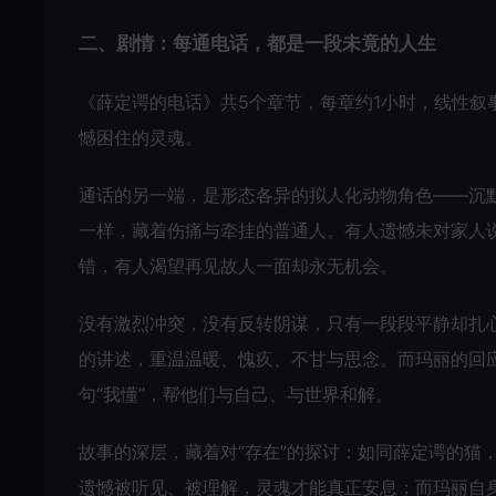
二、剧情：每通电话，都是一段未竟的人生
《薛定谔的电话》共5个章节，每章约1小时，线性
憾困住的灵魂。
通话的另一端，是形态各异的拟人化动物角色——沉
一样，藏着伤痛与牵挂的普通人。有人遗憾未对家人说
错，有人渴望再见故人一面却永无机会。
没有激烈冲突，没有反转阴谋，只有一段段平静却扎
的讲述，重温温暖、愧疚、不甘与思念。而玛丽的回应
句“我懂”，帮他们与自己、与世界和解。
故事的深层，藏着对“存在”的探讨：如同薛定谔的猫
遗憾被听见、被理解，灵魂才能真正安息；而玛丽自