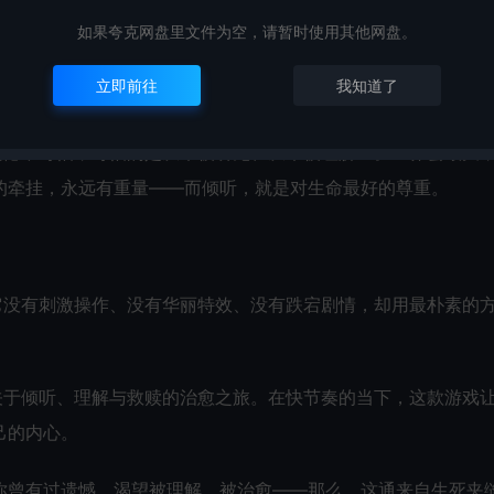
*对“遗憾”的极致刻画**。
如果夸克网盘里文件为空，请暂时使用其他网盘。
未珍惜的人、未完成的梦、未选择的路……这些遗憾藏在心底，
立即前往
我知道了
——在别人的故事里，看见自己的遗憾，也学会与自己和解。
遗憾不可怕，可怕的是从未被听见、从未被理解**。世界会毁灭
的牵挂，永远有重量——而倾听，就是对生命最好的尊重。
它没有刺激操作、没有华丽特效、没有跌宕剧情，却用最朴素的
关于倾听、理解与救赎的治愈之旅。在快节奏的当下，这款游戏
己的内心。
你曾有过遗憾，渴望被理解、被治愈——那么，这通来自生死夹