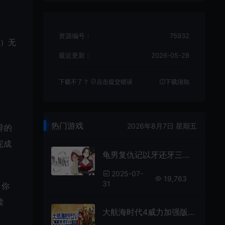
资源编号：
75932
*）无
最近更新：
2026-05-28
。
下载不了？
点击提交错误
下载须知
热门游戏
2026年8月7日 星期五
异的
完成
龟男复仇记以牙还牙三倍奉还(The Cheated Mans Revenge)剧情驱动视觉小说游戏|下载
2025-07-
19,763
31
，你
赎
大航海时代4威力加强版套装(Uncharted Waters IV HD Version)航海策略游戏|下载