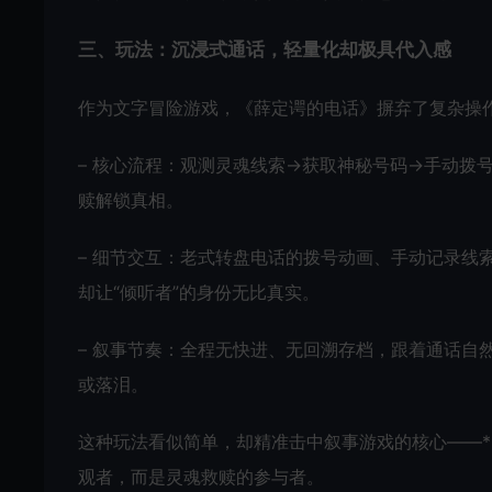
三、玩法：沉浸式通话，轻量化却极具代入感
作为文字冒险游戏，《薛定谔的电话》摒弃了复杂操作
– 核心流程：观测灵魂线索→获取神秘号码→手动拨
赎解锁真相。
– 细节交互：老式转盘电话的拨号动画、手动记录线
却让“倾听者”的身份无比真实。
– 叙事节奏：全程无快进、无回溯存档，跟着通话自
或落泪。
这种玩法看似简单，却精准击中叙事游戏的核心——*
观者，而是灵魂救赎的参与者。