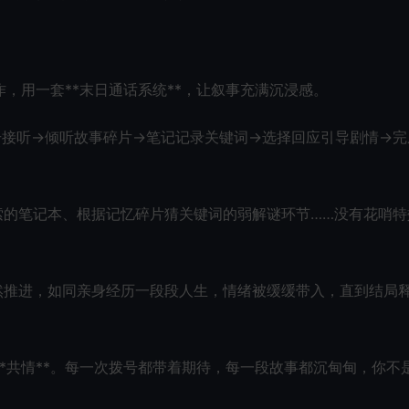
，用一套**末日通话系统**，让叙事充满沉浸感。
号接听→倾听故事碎片→笔记记录关键词→选择回应引导剧情→完
索的笔记本、根据记忆碎片猜关键词的弱解谜环节……没有花哨特
然推进，如同亲身经历一段段人生，情绪被缓缓带入，直到结局
*共情**。每一次拨号都带着期待，每一段故事都沉甸甸，你不