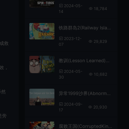
2024-05-
18,784
14
铁路群岛2(Railway Islands 2 Puzzle)极简放松益智游戏
2023-12-
29,829
成救
07
教训(Lesson Learned)简中|PC|SLG|塔防策略生存游戏
效，
2024-05-
10,682
30
释然
异常1999沙界(Abnormal1999: The Compass and the Sand)简中|PC|AVG|高难度悬疑解谜游戏
2024-09-
20,930
17
是旁
腐败王国(CorruptedKingdoms)卡通奇幻沙盒RPG游戏|下载