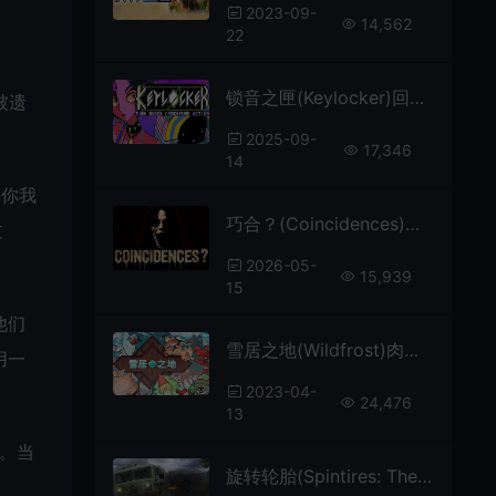
2023-09-
14,562
22
锁音之匣(Keylocker)回合制节奏日式RPG游戏|下载
被遗
2025-09-
17,346
14
和你我
巧合？(Coincidences)第一人称心理恐怖游戏
过
2026-05-
15,939
15
他们
雪居之地(Wildfrost)肉鸽策略卡牌游戏|下载
用一
2023-04-
24,476
13
匙。当
旋转轮胎(Spintires: The Original Game)简中|PC|RAC|赛车竞速模拟游戏