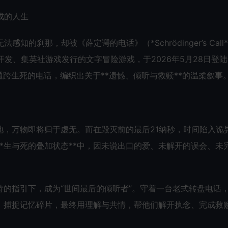
成的人生
知的刹那，却被《薛定谔的电话》（*Schrödinger’s Call
njako开发、集英社游戏发行的文字冒险游戏，于2026年5月28日登陆
用一通跨生死的电话，编织出关于**遗憾、倾听与救赎**的温柔叙事
地，万物即将归于虚无。而在毁灭前的最后21纳秒，时间陷入诡
*生与死的叠加状态**中，因未说出口的爱、未解开的误会、未
特的指引下，成为“世间最后的倾听者”。守着一台老式转盘电话
，捕捉记忆碎片，最终用理解与共情，帮他们解开执念、完成救