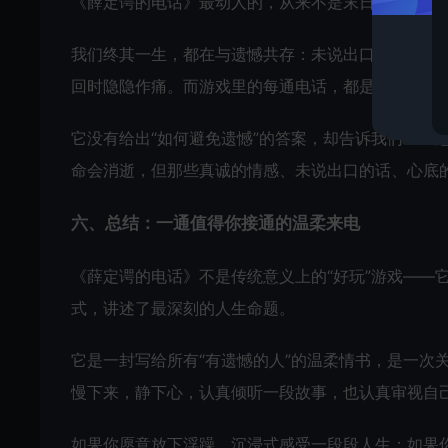
《薛定谔的电话》最动人的，从来不是末日设定，而是*
我们终其一生，都在与遗憾共存：未说出口的抱歉、
回时隐隐作痛。而游戏里的每通电话，都是一面镜子
它没有给出“如何避免遗憾”的答案，却告诉我们：**
命会消逝，但那些真诚的情感、未说出口的话、心底
六、总结：一通值得你接通的温柔来电
《薛定谔的电话》不是传统意义上的“好玩”游戏——
式，讲述了最深刻的人生命题。
它是一封写给所有“有遗憾的人”的温柔情书，是一次
慢下来，静下心，认真倾听一段故事，也认真审视自
如果你愿意放下浮躁，沉浸式感受一段段人生；如果