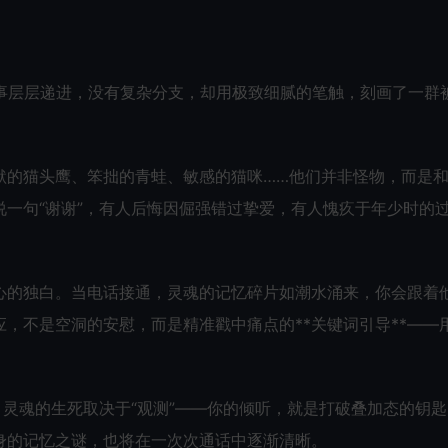
叙事层层递进，没有复杂分支，却用极致细腻的笔触，刻画了一群
默的猫头鹰、笨拙的青蛙、敏感的猫咪……他们并非怪物，而是
一句“谢谢”，有人后悔因倔强错过挚爱，有人愧疚于年少时的
心的独白。当电话接通，灵魂的记忆碎片如潮水涌来，你会跟着
，不是空洞的安慰，而是精准戳中痛点的**关键词引导**——
，灵魂的生死取决于“观测”——你的倾听，就是打破叠加态的钥
身的记忆之谜，也将在一次次通话中逐渐清晰。