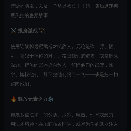
荒诞的情境，以及一个从拯救公主开始、随后迅速彻
底失控的愚蠢故事。
⚔️ 投身激战 🏹
使用近战和远程武器对抗敌人。无论是砍、劈、砸、
刺，狠狠干掉你的对手。格挡他们的进攻，或是翻滚
躲避。把你的武器掷向敌人，解除他们的武装，擒
拿、抛投他们，甚至把他们踢向一切——或是把一切
踢向他们。
🔥 释放元素之力❄️
施展多重法术，如焚烧、冰冻、电击、幻术或念力。
用法术巧妙地在地面布置陷阱，或是为你的武器注入