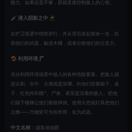
能力。如果还是不够，那就直接控制敌人的心智。
🗡️ 潜入阴影之中 🥷
在护卫巡逻中悄然穿行，并从背后发起致命一击，扒
窃他们的武器，躲进木桶，或者分散他们的注意力。
🪤 利用环境🦵🏽
充分利用环境场景中植入的各种危险要素。把敌人踢
进尖刺、水中、火海或是深渊。向他们投掷箱子、桌
子、红色炸药桶™、尸体、甚至是活着的敌人。把他
们踢下楼梯让他们狠狠摔倒。使用火把或灯具把他们
点燃——万物皆可为你所用，化为武器。
中文名称：
踢客侠勋爵