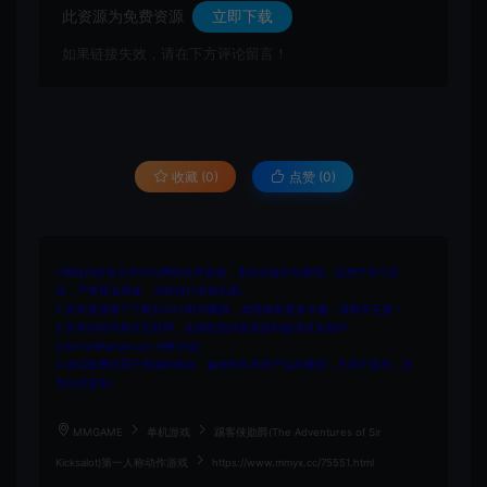
此资源为免费资源
立即下载
如果链接失效，请在下方评论留言！
收藏 (0)
点赞 (
0
)
1.网站内所有文件均为网络共享资源，本站仅做打包整理。仅用于学习交
流，严禁商业用途，否则自行承担后果。
2.所有资源请于下载后24小时内删除。如需体验更多乐趣，请购买正版！
3.所有内容均来自互联网。如侵犯您的版权或利益请发送邮件：
cvformat#gmail.com (#换为@)
4.本站收费仅用于资源的保存、备份和分享所产生的费用，不用于盈利，亦
无任何盈利。
MMGAME
单机游戏
踢客侠勋爵(The Adventures of Sir
Kicksalot)第一人称动作游戏
https://www.mmyx.cc/75551.html