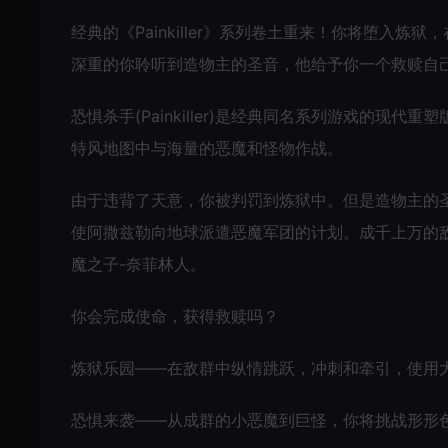
经典的《Painkiller》系列卷土重来！你将堕入
深重的你聆听到造物主的圣音，他给予你一个救赎自
恐惧杀手(Painkiller)是经典同名系列游戏的
特风地图中与海量的恶魔和怪物作战。
由于违背了天意，你被判罚到炼狱中。但是造物主的
使阿撒兹勒向地球派遣恶魔军团的计划。成千上万的
魔之子-奈菲林人。
你会完成使命，获得救赎吗？
炼狱乐园——在敌群中纵情跳跃，冲刺和牵引，使用大量全
恐惧来袭——从成群的小恶魔到巨怪，你将挑战形形