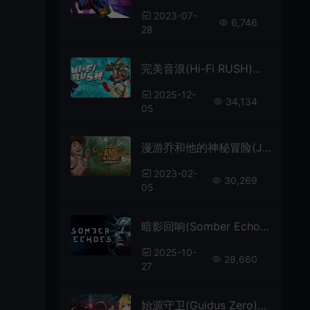
2023-07-
6,746
28
完美音浪(Hi-Fi RUSH)音乐节拍动作游戏|下载
2025-12-
34,134
05
漫游乔和他的神秘冒险(Joe Wander and the Enigmatic Adventures)简中|PC|AVG|烧脑冒险解谜游戏
2023-02-
30,269
05
暗影回响(Somber Echoes)类银河战士恶魔城游戏|下载
2025-10-
28,660
27
始源守卫(Guidus Zero)实时格子动作肉鸽游戏|下载