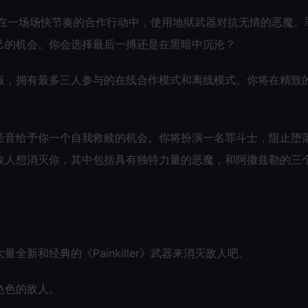
炼狱，在一场场快节奏的合作行动中，使用地狱武器对抗无情的恶魔。
己的机会。你会选择最后一搏还是在黑暗中沉沦？
现代重塑版，拥有最多三人参与的在线合作模式和离线模式。你将在精致
圣音给予你一个自我救赎的机会。你将扮演一名罪斗士，阻止堕
敌人想消灭你，其中包括具有独特力量的恶魔，和阿撒兹勒的三
新和经典的《Painkiller》武器来消灭敌人吧。
色色的敌人。