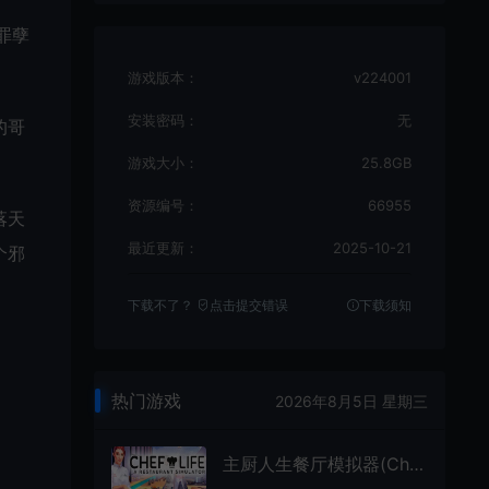
罪孽
游戏版本：
v224001
安装密码：
无
的哥
游戏大小：
25.8GB
资源编号：
66955
落天
最近更新：
2025-10-21
个邪
下载不了？
点击提交错误
下载须知
热门游戏
2026年8月5日 星期三
主厨人生餐厅模拟器(Chef Life: A Restaurant Simulator)简中|PC|SIM|餐馆烹饪模拟游戏