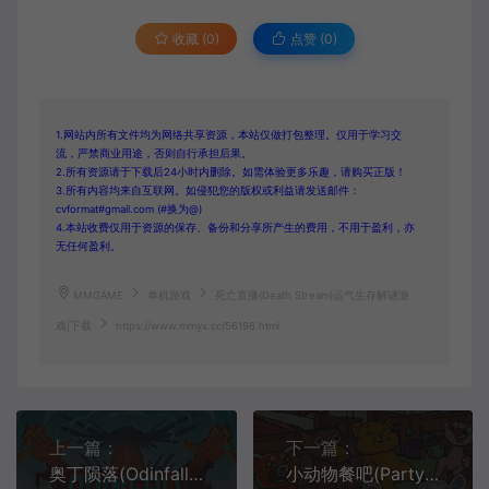
收藏 (0)
点赞 (
0
)
1.网站内所有文件均为网络共享资源，本站仅做打包整理。仅用于学习交
流，严禁商业用途，否则自行承担后果。
2.所有资源请于下载后24小时内删除。如需体验更多乐趣，请购买正版！
3.所有内容均来自互联网。如侵犯您的版权或利益请发送邮件：
cvformat#gmail.com (#换为@)
4.本站收费仅用于资源的保存、备份和分享所产生的费用，不用于盈利，亦
无任何盈利。
MMGAME
单机游戏
死亡直播(Death Stream)运气生存解谜游
戏|下载
https://www.mmyx.cc/56196.html
上一篇：
下一篇：
奥丁陨落(Odinfall)双摇杆动作射击游戏|下载
小动物餐吧(Party Club)合作模拟经营游戏|下载