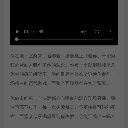
你在地下室醒来，被绑着，摄像机正盯着你。一个疯
狂的蒙面人吸引了他的观众。你被一个以混乱和屠杀
为生的疯子绑架了。他的目标是什么？迫使你参与一
场扭曲的运气游戏，而整个互联网都在实时观看。
你做出的每一个决定都会向嗜血的观众现场直播。赌
注再高不过了：每一次失败都会让你更接近可怕的死
亡，而观众似乎渴望看到你失败。你能活着出来吗？