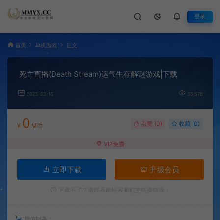
登录
首页
单机游戏
正文
死亡直播(Death Stream)运气生存解谜游戏|下载
2025-03-18
35,578
0
点赞 (
0
)
收藏 (0)
¥
M币
VIP免费
立即下载
升级会员
下载不了？请联系网站客服提交链接错误！
增值服务：