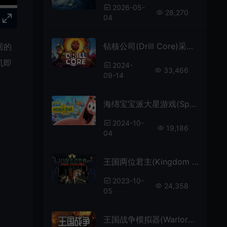
2026-05-
28,270
04
钻核公司(Drill Core)采矿建设生存策略游戏|下载
居的
机即
2024-
33,466
09-14
海绵宝宝派大星游戏(SpongeBob SquarePants The Patrick SG)简中|PC|ACT|开放世界动作游戏
2024-10-
19,186
04
王国两位君主(Kingdom Two Crowns)极简像素横轴微策略游戏|下载
2023-10-
24,358
05
王国战争模拟器(Warlords Battle Simulator)肉鸽战术自走棋游戏|单机|中文|模拟|免费下载