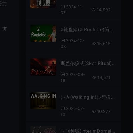
着共
2024-11-
14,902
07
，拼
X轮盘赌(X Roulette)简中|PC|AVG|俄罗斯轮盘冒险博弈游戏
2024-10-
15,616
08
斯盖尔仪式(Sker Ritual)简中|PC|FPS|第一人称生存射击游戏
2024-04-
19,571
19
步入(Walking In)步行模拟解谜探索游戏|下载
2025-07-
10,977
10
时间领域(InterimDomain)卡通恋爱模拟视觉小说游戏|下载