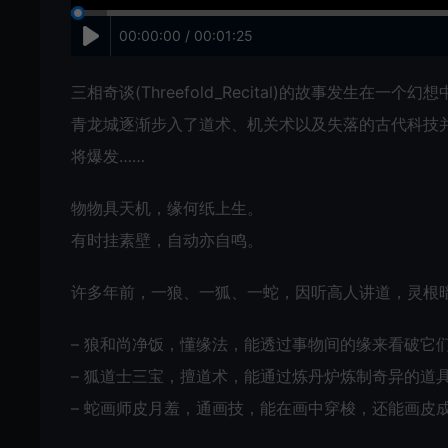
00:00:00 / 00:01:25
三相奇谈(Threefold_Recital)的故事发生
青龙城逐渐步入了道术、机关术以及失落的古代科技
将爆发……
物物具天机，缘何纸上生。
有时挂素壁，自动亦自鸣。
许多年前，一狼、一狐、一蛇，因听高人讲道，灵根
– 狼和尚净饭，懂缘法，能透过事物间的缘来看破它
– 狐道士三宝，擅道术，能通过炼丹炉炼制奇异的道
– 蛇画师皮月羞，通画技，能在画中穿梭，还能画皮