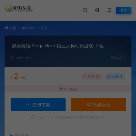
登录
首页
单机游戏
正文
超级英雄(Mega Hero)第三人称动作游戏|下载
2025-01-11
37,955
2
点赞 (
0
)
收藏 (1)
¥
M币
VIP免费
立即下载
升级会员
下载不了？请联系网站客服提交链接错误！
增值服务：