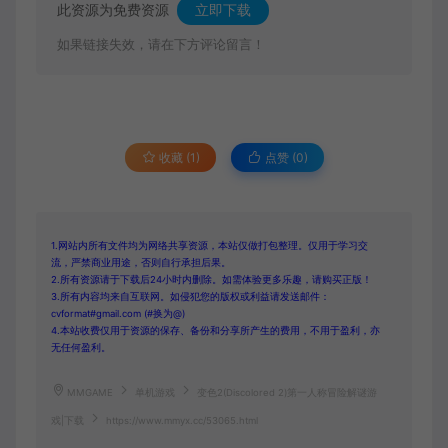
此资源为免费资源
立即下载
如果链接失效，请在下方评论留言！
收藏 (1)
点赞 (
0
)
1.网站内所有文件均为网络共享资源，本站仅做打包整理。仅用于学习交
流，严禁商业用途，否则自行承担后果。
2.所有资源请于下载后24小时内删除。如需体验更多乐趣，请购买正版！
3.所有内容均来自互联网。如侵犯您的版权或利益请发送邮件：
cvformat#gmail.com (#换为@)
4.本站收费仅用于资源的保存、备份和分享所产生的费用，不用于盈利，亦
无任何盈利。
MMGAME
单机游戏
变色2(Discolored 2)第一人称冒险解谜游
戏|下载
https://www.mmyx.cc/53065.html