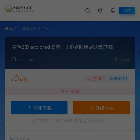
登录
首页
单机游戏
正文
变色2(Discolored 2)第一人称冒险解谜游戏|下载
2025-01-09
21,798
0
点赞 (
0
)
收藏 (1)
¥
M币
VIP免费
立即下载
升级会员
下载不了？请联系网站客服提交链接错误！
增值服务：