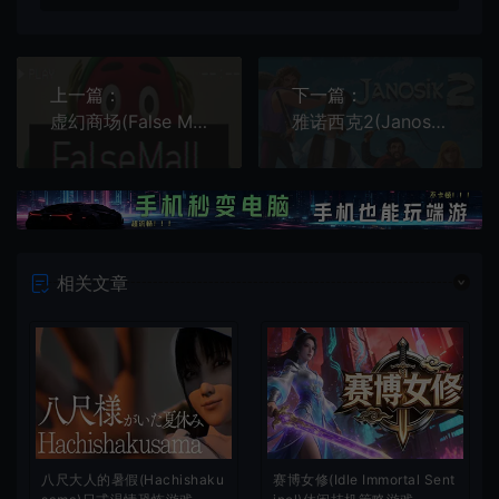
上一篇：
下一篇：
虚幻商场(False Mall)类八番出口循环解谜游戏|下载
雅诺西克2(Janosik 2)银河恶魔城复古动作平台游戏|v1.0.016|下载
相关文章
八尺大人的暑假(Hachishaku
赛博女修(Idle Immortal Sent