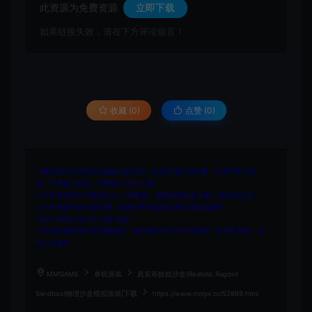
此资源为免费资源
立即下载
如果链接失效，请在下方评论留言！
收藏 (0)
点赞 (
0
)
1.网站内所有文件均为网络共享资源，本站仅做打包整理。仅用于学习交
流，严禁商业用途，否则自行承担后果。
2.所有资源请于下载后24小时内删除。如需体验更多乐趣，请购买正版！
3.所有内容均来自互联网。如侵犯您的版权或利益请发送邮件：
cvformat#gmail.com (#换为@)
4.本站收费仅用于资源的保存、备份和分享所产生的费用，不用于盈利，亦
无任何盈利。
MMGAME
单机游戏
真实布娃娃沙盒(Realistic Ragdoll
Sandbox)物理沙盒模拟游戏|下载
https://www.mmyx.cc/52889.html