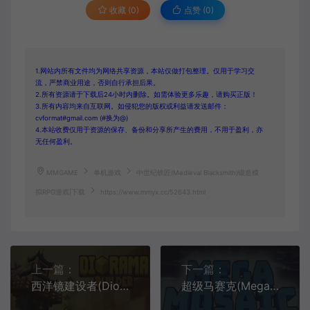
收藏 (0)
点赞 (
0
)
1.网站内所有文件均为网络共享资源，本站仅做打包整理。仅用于学习交
流，严禁商业用途，否则自行承担后果。
2.所有资源请于下载后24小时内删除。如需体验更多乐趣，请购买正版！
3.所有内容均来自互联网。如侵犯您的版权或利益请发送邮件：
cvformat#gmail.com (#换为@)
4.本站收费仅用于资源的保存、备份和分享所产生的费用，不用于盈利，亦
无任何盈利。
MMGAME
单机游戏
中世纪铁匠(Medieval Blacksmith)锻造模
拟RPG游戏|下载
https://www.mmyx.cc/52643.html
上一篇：
下一篇：
西洋镜建设者(Diorama Builder)艺术组装休闲游戏|下载
超级马赛克(Mega Mosaic)网格拼图冥想游戏|中文|攻略|视频|免费下载