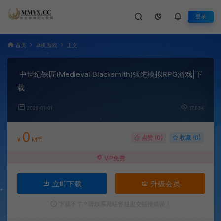
登录
首页
单机游戏
正文
中世纪铁匠(Medieval Blacksmith)锻造模拟RPG游戏|下
载
2025-01-01
17,834
0
点赞 (
0
)
收藏 (0)
¥
M币
VIP免费
立即下载
升级会员
下载不了？请联系网站客服提交链接错误！