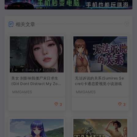
相关文章
美女 别影响我僵尸末日求生
无法诉说的关系(Sumires Se
(Girl Dont Distract My Zom
cret)卡通恋爱视觉小说游戏
bie Survival)短篇视觉小说游
MMGAMES
MMGAMES
戏
3
3