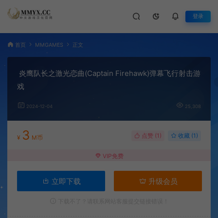
登录
首页
MMGAMES
正文
炎鹰队长之激光恋曲(Captain Firehawk)弹幕飞行射击游
戏
2024-12-04
25,308
3
点赞 (
1
)
收藏 (1)
¥
M币
VIP免费
立即下载
升级会员
下载不了？请联系网站客服提交链接错误！