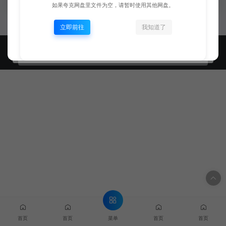
如果夸克网盘里文件为空，请暂时使用其他网盘。
立即前往
我知道了
© 2020 MMYX - MMYX.CC & WordPress Theme. All rights
reserved
闽ICP备888888888号
菜单
首页
首页
首页
首页