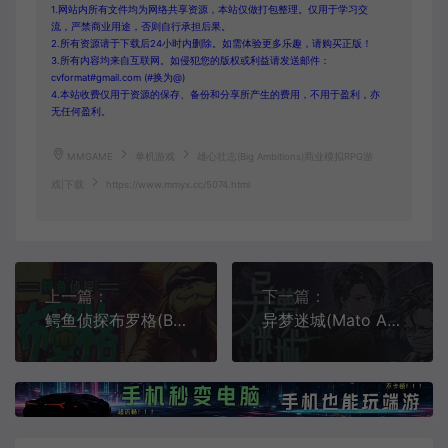
1.网站内所有文件均为网络共享资源，本站仅做打包整理。仅用于学习交
流，严禁商业用途，否则自行承担后果。
2.所有资源请于下载后24小时内删除。如需体验更多乐趣，请购买正版！
3.所有内容均来自互联网。如侵犯您的版权或利益请发送邮件：
cvformat#gmail.com (#换为@)
4.本站收费仅用于资源的保存、备份和分享所产生的费用，不用于盈利，亦
无任何盈利。
MMGAME
单机游戏
雄心壮志(Big Ambitions)商业模拟RPG游
戏|下载
https://www.mmyx.cc/5074.html
上一篇：
下一篇：
鳄鱼侦探布罗格(BROK the InvestiGator)侦探剧情向冒险游戏|下载
异梦迷城(Mato Anomalies)简中|PC|RPG|幻想都市3D冒险角色扮演游戏