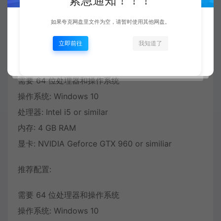
紧急通知！！！
Language—Chinese(Simplified)
如果夸克网盘里文件为空，请暂时使用其他网盘。
配置要求
立即前往
我知道了
最低配置:
需要 64 位处理器和操作系统
操作系统: Windows 10
处理器: Intel i5 or similar
内存: 4 GB RAM
显卡: NVIDIA Geforce GTX 960 or similiar
推荐配置:
需要 64 位处理器和操作系统
操作系统: Windows 10