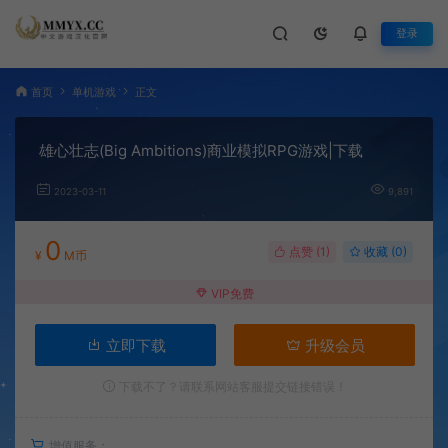
登录
首页
单机游戏
正文
雄心壮志(Big Ambitions)商业模拟RPG游戏|下载
2023-03-11
9,891
0
点赞 (
1
)
收藏 (0)
¥
M币
VIP免费
立即下载
升级会员
下载不了？请联系网站客服提交链接错误！
增值服务：