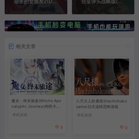
宿星的女朋友2(Destiny Star Girlfriend 2)短篇校园恋爱视觉小说游戏|单机|中文|ADV|免费下载
合金弹头战略版(Metal Slug Tactics)肉鸽战术策略游戏|下载
相关文章
魔女：终末旅途(Witchs Apo
八尺大人的暑假(Hachishaku
calyptic Journey)肉鸽卡牌
sama)日式温情恐怖游戏
策略游戏
单机游戏
单机游戏
0
0