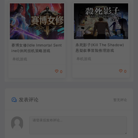
杀死影子(Kill The Shadow)
赛博女修(Idle Immortal Sent
悬疑叙事冒险推理游戏
inel)休闲挂机策略游戏
单机游戏
单机游戏
0
0
发表评论
暂无评论