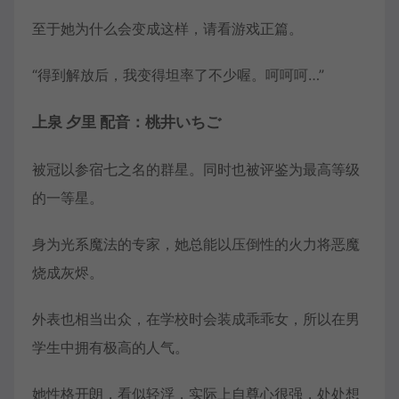
至于她为什么会变成这样，请看游戏正篇。
“得到解放后，我变得坦率了不少喔。呵呵呵…”
上泉 夕里 配音：桃井いちご
被冠以参宿七之名的群星。同时也被评鉴为最高等级
的一等星。
身为光系魔法的专家，她总能以压倒性的火力将恶魔
烧成灰烬。
外表也相当出众，在学校时会装成乖乖女，所以在男
学生中拥有极高的人气。
她性格开朗，看似轻浮，实际上自尊心很强，处处想