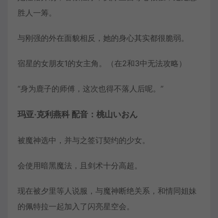
胜人一筹。
与刚强的外在面貌相反，她的身心其实都很脆弱。
宿星的女朋友1的女主角。（在2和3中无法攻略）
“身为鹿子的师傅，这次也得不落人后呢。”
玛亚‧克利燕科 配音：桃山いおん
被魔神选中，并与之签订契约的少女。
会使用暗黑魔法，且剑术十分高超。
现在被夕里等人说服，与魔神断绝关系，和情同姐妹
的佩特拉一起加入了闪亮星空会。