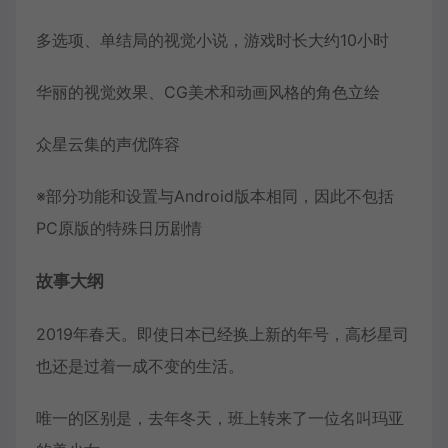
多选项、单结局的视觉小说，游戏时长大约10小时
华丽的视觉效果、CG美术和动画风格的角色立绘
众星云集的声优阵容
※部分功能和设置与Android版本相同，因此不包括
PC原版的特殊日历剧情
故事大纲
2019年春天。即使日本已经换上新的年号，高杉星司
也还是过着一成不变的生活。
唯一的区别是，去年冬天，班上转来了一位名叫玛亚