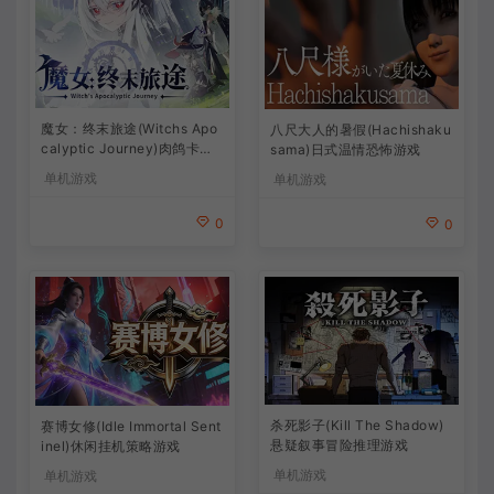
魔女：终末旅途(Witchs Apo
八尺大人的暑假(Hachishaku
calyptic Journey)肉鸽卡牌
sama)日式温情恐怖游戏
策略游戏
单机游戏
单机游戏
0
0
杀死影子(Kill The Shadow)
赛博女修(Idle Immortal Sent
悬疑叙事冒险推理游戏
inel)休闲挂机策略游戏
单机游戏
单机游戏