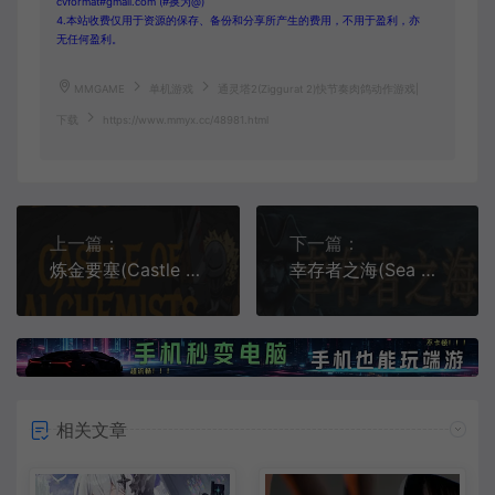
cvformat#gmail.com (#换为@)
4.本站收费仅用于资源的保存、备份和分享所产生的费用，不用于盈利，亦
无任何盈利。
MMGAME
单机游戏
通灵塔2(Ziggurat 2)快节奏肉鸽动作游戏|
下载
https://www.mmyx.cc/48981.html
上一篇：
下一篇：
炼金要塞(Castle Of Alchemists)像素塔防策略游戏|下载
幸存者之海(Sea of Survivors)航海幸存者游戏|下载
相关文章