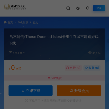
登录
首页
单机游戏
正文
岛不能倒(These Doomed Isles)卡组生存城市建造游戏|
下载
2024-11-01
40,254
0
点赞 (
0
)
收藏 (0)
¥
M币
VIP免费
立即下载
升级会员
下载不了？请联系网站客服提交链接错误！