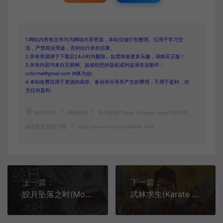
1.网站内所有文件均为网络共享资源，本站仅做打包整理。仅用于学习交
流，严禁商业用途，否则自行承担后果。
2.所有资源请于下载后24小时内删除。如需体验更多乐趣，请购买正版！
3.所有内容均来自互联网。如侵犯您的版权或利益请发送邮件：
cvformat#gmail.com (#换为@)
4.本站收费仅用于资源的保存、备份和分享所产生的费用，不用于盈利，亦
无任何盈利。
MMGAME
单机游戏
岛不能倒(These Doomed Isles)卡组生存
城市建造游戏|下载
https://www.mmyx.cc/48694.html
上一篇：
下一篇：
皎月坠落之时(Moment of Moonset)惊悚文字剧情游戏|下载
武林求生(Karate Survivor)轻肉鸽幸存者游戏|单机|中文|动作|免费下载