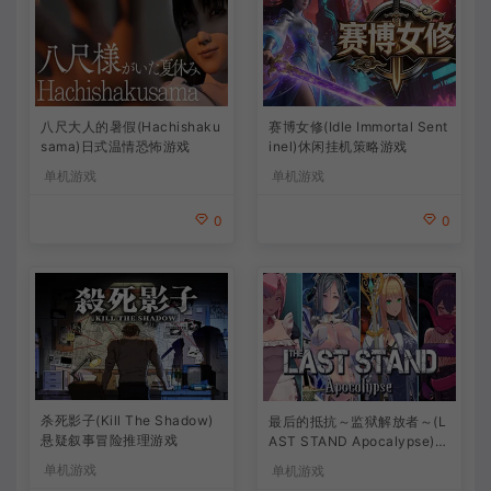
八尺大人的暑假(Hachishaku
赛博女修(Idle Immortal Sent
sama)日式温情恐怖游戏
inel)休闲挂机策略游戏
单机游戏
单机游戏
0
0
杀死影子(Kill The Shadow)
最后的抵抗～监狱解放者～(L
悬疑叙事冒险推理游戏
AST STAND Apocalypse)卡
通动作幸存者游戏
单机游戏
单机游戏