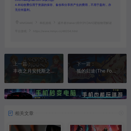
4.本站收费仅用于资源的保存、备份和分享所产生的费用，不用于盈利，亦
无任何盈利。
MMGAME
单机游戏
减半者(Halver)简中|PC|AVG|硬核物理解谜
平台游戏
https://www.mmyx.cc/48204.html
上一篇：
下一篇：
丰收之月安托斯之风(Harvest Moon: The Winds of Anthos)简中|PC|SIM|农场模拟经营游戏
狐的归途(The Foxs Way Home)简中|PC|AVG|怪异找不同解谜游戏
相关文章