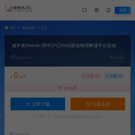
登录
首页
单机游戏
正文
减半者(Halver)简中|PC|AVG|硬核物理解谜平台游戏
2024-10-27
33,690
0
点赞 (
0
)
收藏 (0)
¥
M币
VIP免费
立即下载
升级会员
下载不了？请联系网站客服提交链接错误！
增值服务：