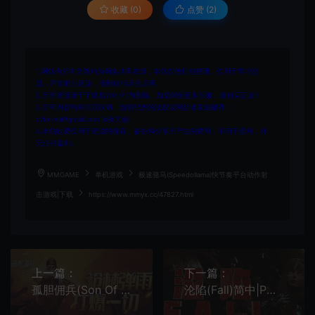
收藏 (0)
点赞 (
2
)
1.网站内所有文件均为网络共享资源，本站仅做打包整理。仅用于学习交
流，严禁商业用途，否则自行承担后果。
2.所有资源请于下载后24小时内删除。如需体验更多乐趣，请购买正版！
3.所有内容均来自互联网。如侵犯您的版权或利益请发送邮件：
cvformat#gmail.com (#换为@)
4.本站收费仅用于资源的保存、备份和分享所产生的费用，不用于盈利，亦
无任何盈利。
MMGAME
单机游戏
极速骆马(Speedollama)快节奏平台动作射
击游戏|下载
https://www.mmyx.cc/47827.html
上一篇：
下一篇：
孤胆佣兵(Son Of A Gun)俯视角动作射击游戏|下载
沦陷(Fall)简中|PC|ACT|俯视角现代丧尸肉鸽动作游戏