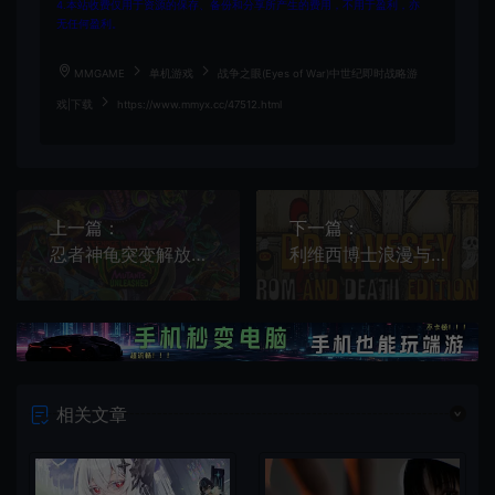
4.本站收费仅用于资源的保存、备份和分享所产生的费用，不用于盈利，亦
无任何盈利。
MMGAME
单机游戏
战争之眼(Eyes of War)中世纪即时战略游
戏|下载
https://www.mmyx.cc/47512.html
上一篇：
下一篇：
忍者神龟突变解放(TMNT: Mutants Unleashed)繁中|PC|ACT|卡通动作冒险游戏
利维西博士浪漫与死亡版(DR LIVESEY ROM AND DEATH EDITION)第三人称抽象射击游戏|下载
相关文章