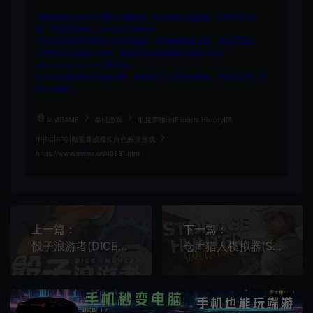
1.网站内所有文件均为网络共享资源，本站仅做打包整理。仅用于学习交
流，严禁商业用途，否则自行承担后果。
2.所有资源请于下载后24小时内删除。如需体验更多乐趣，请购买正版！
3.所有内容均来自互联网。如侵犯您的版权或利益请发送邮件：
cvformat#gmail.com (#换为@)
4.本站收费仅用于资源的保存、备份和分享所产生的费用，不用于盈利，亦
无任何盈利。
MMGAME
单机游戏
电竞梦物语(Esports History)简
中|PC|RPG|电竞养成模拟角色扮演游戏
https://www.mmyx.cc/46851.html
上一篇：
下一篇：
骰子浪游者(DICEOMANCER)肉鸽卡牌构筑策略游戏|下载
仓库猎人模拟器(Storage Hunter Simulator)管理拍卖模拟游戏