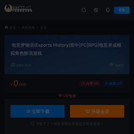
登录
首页
单机游戏
正文
电竞梦物语(Esports History)简中|PC|RPG|电竞养成模
拟角色扮演游戏
2024-10-11
18,627
0
点赞 (
0
)
收藏 (0)
¥
M币
VIP免费
立即下载
升级会员
下载不了？请联系网站客服提交链接错误！