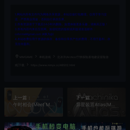
1.网站内所有文件均为网络共享资源，本站仅做打包整理。仅用于学习交
流，严禁商业用途，否则自行承担后果。
2.所有资源请于下载后24小时内删除。如需体验更多乐趣，请购买正版！
3.所有内容均来自互联网。如侵犯您的版权或利益请发送邮件：
cvformat#gmail.com (#换为@)
4.本站收费仅用于资源的保存、备份和分享所产生的费用，不用于盈利，亦
无任何盈利。
MMGAME
单机游戏
北冰洋(Arctico)宁静探险基地建设冒险游
戏|下载
https://www.mmyx.cc/46502.html
上一篇：
下一篇：
午时相会(Meet Me At NooN)简中|PC|PUZ|时间循环机制休闲益智游戏
异星装置Atlas(Machinika: Atlas)宇宙益智解谜游戏|下载