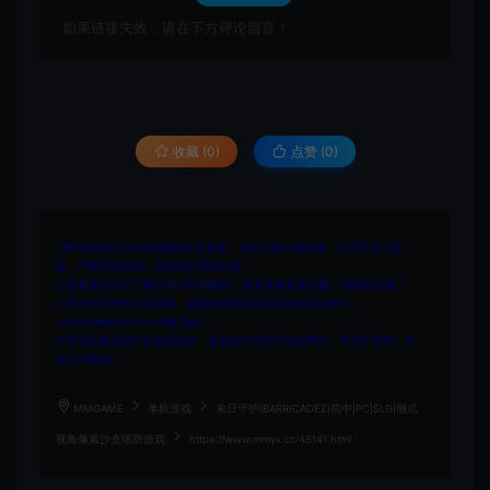
如果链接失效，请在下方评论留言！
收藏 (0)
点赞 (
0
)
1.网站内所有文件均为网络共享资源，本站仅做打包整理。仅用于学习交
流，严禁商业用途，否则自行承担后果。
2.所有资源请于下载后24小时内删除。如需体验更多乐趣，请购买正版！
3.所有内容均来自互联网。如侵犯您的版权或利益请发送邮件：
cvformat#gmail.com (#换为@)
4.本站收费仅用于资源的保存、备份和分享所产生的费用，不用于盈利，亦
无任何盈利。
MMGAME
单机游戏
末日守护(BARRICADEZ)简中|PC|SLG|侧式
视角像素沙盒塔防游戏
https://www.mmyx.cc/46141.html