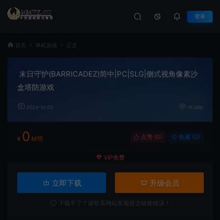
登录
首页
单机游戏
正文
末日守护(BARRICADEZ)简中|PC|SLG|侧式视角像素沙
盒塔防游戏
2024-10-03
18,496
0
点赞 (
0
)
收藏 (0)
¥
M币
VIP免费
立即下载
升级会员
下载不了？请联系网站客服提交链接错误！