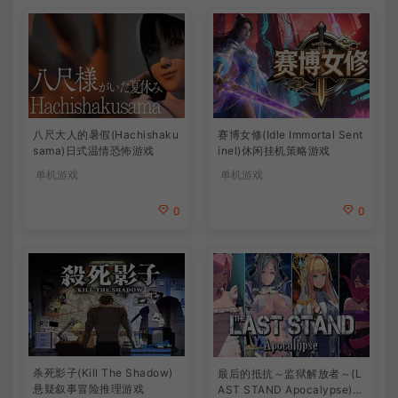
八尺大人的暑假(Hachishaku
赛博女修(Idle Immortal Sent
sama)日式温情恐怖游戏
inel)休闲挂机策略游戏
单机游戏
单机游戏
0
0
杀死影子(Kill The Shadow)
最后的抵抗～监狱解放者～(L
悬疑叙事冒险推理游戏
AST STAND Apocalypse)卡