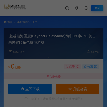
登录
首页
单机游戏
正文
超越银河国度(Beyond Galaxyland)简中|PC|RPG|复古
未来冒险角色扮演游戏
2024-10-01
26,758
0
点赞 (
0
)
收藏 (1)
¥
M币
VIP免费
立即下载
升级会员
下载不了？请联系网站客服提交链接错误！