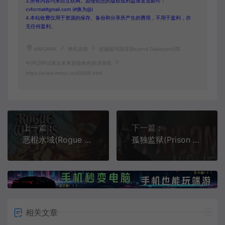
3.所有内容均来自互联网。如侵犯您的版权或利益请发送邮件：
cvformat#gmail.com (#换为@)
4.本站收费仅用于资源的保存、备份和分享所产生的费用，不用于盈利，亦
无任何盈利。
MMGAME
单机游戏
超越银河国度(Beyond Galaxyland)简
中|PC|RPG|复古未来冒险角色扮演游戏
https://www.mmyx.cc/45998.html
上一篇：
下一篇：
恶棍水域(Rogue Waters)战术回合制策略游戏|下载
孤独监狱(Prison Alone)简中|PC|AVG|心理恐怖游戏
相关文章