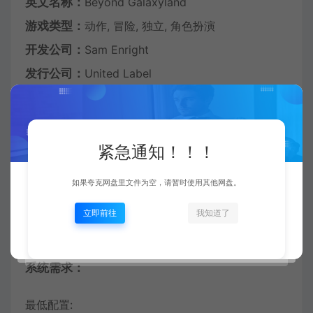
英文名称：
Beyond Galaxyland
游戏类型：
动作, 冒险, 独立, 角色扮演
开发公司：
Sam Enright
发行公司：
United Label
游戏系列：
United Label
发行日期：
2024 年 9 月 25 日
官方购买：
紧急通知！！！
https://store.steampowered.com/app/1543710/
如果夸克网盘里文件为空，请暂时使用其他网盘。
中文设置：Options — Sould/Language —
立即前往
我知道了
Change Language 选择 简体中文
系统需求：
最低配置: