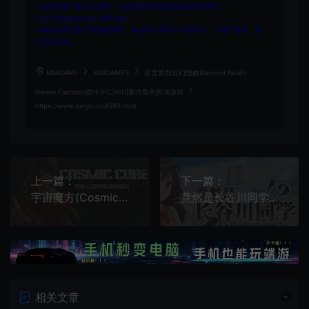
3.所有内容均来自互联网。如侵犯您的版权或利益请发送邮件：
cvformat#gmail.com (#换为@)
4.本站收费仅用于资源的保存、备份和分享所产生的费用，不用于盈利，亦
无任何盈利。
MMGAME
MMGAMES
异世界后宫幻想曲(Second Realm
Harem Fantasio)简中|PC|RPG|复古角色扮演游戏
https://www.mmyx.cc/4569.html
上一篇：
下一篇：
宇宙魔方(Cosmic Cube)简中|PC|ACT|2D横版动作闯关游戏
竟然是长谷川同学(Hasegawa)简中|PC|ADV|短篇视觉小说游戏
相关文章