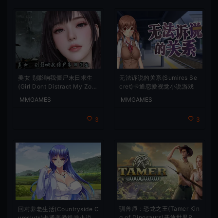
美女 别影响我僵尸末日求生
无法诉说的关系(Sumires Se
(Girl Dont Distract My Zom
cret)卡通恋爱视觉小说游戏
bie Survival)短篇视觉小说游
MMGAMES
MMGAMES
戏
3
3
驯兽师：恐龙之王(Tamer Kin
回村养老生活(Countryside C
g of Dinosaurs)开放世界RP
umsluts)卡通恋爱视觉小说游