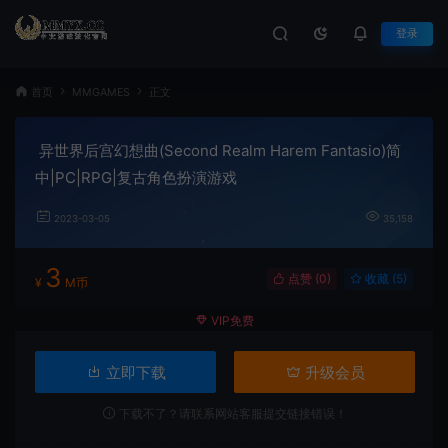
登录
首页
MMGAMES
正文
异世界后宫幻想曲(Second Realm Harem Fantasio)简
中|PC|RPG|复古角色扮演游戏
2023-03-05
35,158
3
点赞 (
0
)
收藏 (5)
¥
M币
VIP免费
立即下载
升级会员
下载不了？请联系网站客服提交链接错误！