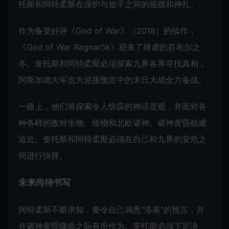
托斯和阿特柔斯在保护与放手之间的摇摆和挣扎。
作为备受好评《God of War》（2018）的续作，
《God of War Ragnarök》迎来了肆虐的芬布尔之
冬。奎托斯和阿特柔斯必须探索九界各界寻找真相，
阿斯加德大军也为迎接预言中的末日大战全力备战。
一路上，他们将探索令人惊叹的神话景观，并面对各
种各样的敌对生物、怪物和北欧诸神。诸神黄昏劫难
迫近。奎托斯和阿特柔斯必须在自己和九界的安危之
间进行抉择。
未来尚待书写
阿特柔斯不断求知，要令自己洞悉“洛基”的预言，并
在诸神黄昏降临之际有所作为。奎托斯必须下定决