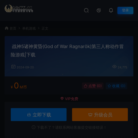
登录
首页
单机游戏
正文
战神5诸神黄昏(God of War Ragnarök)第三人称动作冒
险游戏|下载
2024-09-20
24,775
0
点赞 (
0
)
收藏 (0)
¥
M币
VIP免费
立即下载
升级会员
下载不了？请联系网站客服提交链接错误！