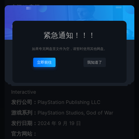
空间3D音频
利用高精度的空间3D音频，可听见从任何方向（包括
上方和下方）接近的敌人。
紧急通知！！！
如果夸克网盘里文件为空，请暂时使用其他网盘。
中文名称：
战神：诸神黄昏
英文名称：
God of War Ragnarök
立即前往
我知道了
游戏类型：
动作, 冒险, 角色扮演
开发公司：
Santa Monica Studio, Jetpack
Interactive
发行公司：
PlayStation Publishing LLC
游戏系列：
PlayStation Studios, God of War
发行日期：
2024 年 9 月 19 日
官方网站：