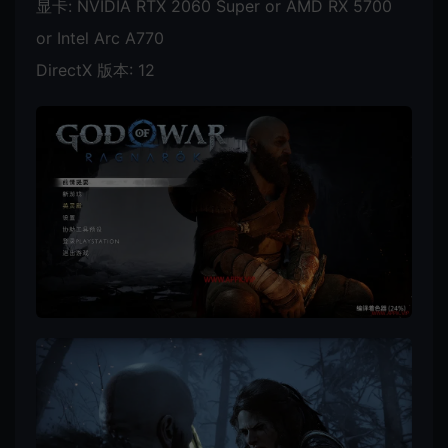
显卡: NVIDIA RTX 2060 Super or AMD RX 5700
or Intel Arc A770
DirectX 版本: 12