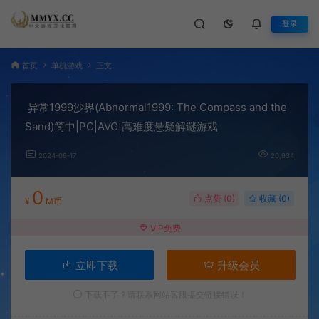
登录
首页
单机游戏
正文
异常1999沙界(Abnormal1999: The Compass and the
Sand)简中|PC|AVG|高难度悬疑解谜游戏
2024-09-17
20,934
0
点赞 (
0
)
收藏 (0)
¥
M币
VIP免费
立即下载
升级会员
下载不了？请联系网站客服提交链接错误！