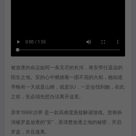
被放逐的命运如同一条无尽的长河，将安带往遥远的
陌生之地。安的心中燃烧着一团不屈的火焰，她知道
早晚有一天或是山姆，或是SU，一定会找到她，在此
之前，安必须先想办法离开这里。
异常1999:沙界 是一款高难度悬疑解谜游戏。您将扮
演被罗盘放逐的“安”，弄清楚放逐之地的秘密，开启
罗盘，并且逃离。