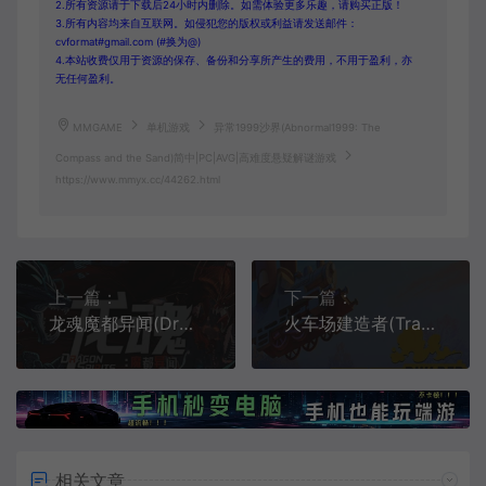
2.所有资源请于下载后24小时内删除。如需体验更多乐趣，请购买正版！
3.所有内容均来自互联网。如侵犯您的版权或利益请发送邮件：
cvformat#gmail.com (#换为@)
4.本站收费仅用于资源的保存、备份和分享所产生的费用，不用于盈利，亦
无任何盈利。
MMGAME
单机游戏
异常1999沙界(Abnormal1999: The
Compass and the Sand)简中|PC|AVG|高难度悬疑解谜游戏
https://www.mmyx.cc/44262.html
上一篇：
下一篇：
龙魂魔都异闻(Dragon Spirits 2)简中|PC|RPG|怪物收集回合制角色扮演游戏
火车场建造者(Train Yard Builder)简中|PC|SIM|铁路建设模拟游戏
相关文章