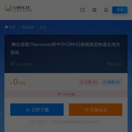
登录
首页
单机游戏
正文
陶尔诺斯(Tauronos)简中|PC|RPG|俯视角恐怖逃生闯关
游戏
2024-09-16
16,605
0
点赞 (
0
)
收藏 (0)
¥
M币
VIP免费
立即下载
升级会员
下载不了？请联系网站客服提交链接错误！