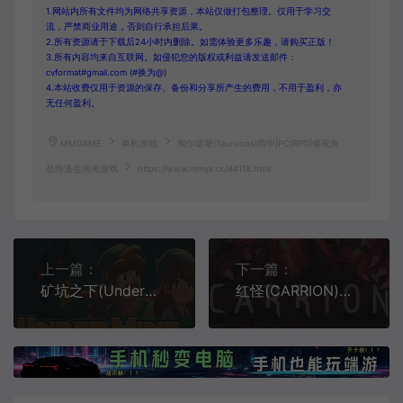
1.网站内所有文件均为网络共享资源，本站仅做打包整理。仅用于学习交
流，严禁商业用途，否则自行承担后果。
2.所有资源请于下载后24小时内删除。如需体验更多乐趣，请购买正版！
3.所有内容均来自互联网。如侵犯您的版权或利益请发送邮件：
cvformat#gmail.com (#换为@)
4.本站收费仅用于资源的保存、备份和分享所产生的费用，不用于盈利，亦
无任何盈利。
MMGAME
单机游戏
陶尔诺斯(Tauronos)简中|PC|RPG|俯视角
恐怖逃生闯关游戏
https://www.mmyx.cc/44118.html
上一篇：
下一篇：
矿坑之下(UnderMine)地牢探索冒险游戏
红怪(CARRION)简中|PC|ACT|怪物逆转恐怖游戏