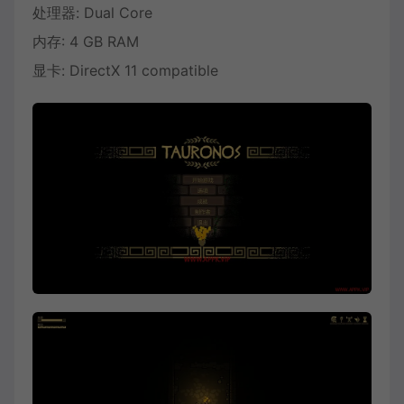
处理器: Dual Core
内存: 4 GB RAM
显卡: DirectX 11 compatible