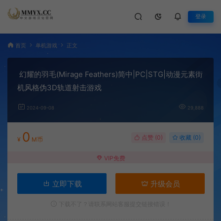
登录
首页
单机游戏
正文
幻耀的羽毛(Mirage Feathers)简中|PC|STG|动漫元素街
机风格伪3D轨道射击游戏
2024-09-08
29,888
0
点赞 (
0
)
收藏 (0)
¥
M币
VIP免费
立即下载
升级会员
下载不了？请联系网站客服提交链接错误！