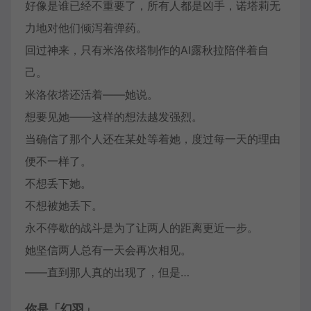
好像是谁已经不重要了，所有人都是凶手，诺塔莉无
力地对他们倾泻着弹药。
回过神来，只有米洛依塔制作的AI露秋拉陪伴着自
己。
米洛依塔还活着——她说。
想要见她——这样的想法越发强烈。
当确信了那个人还在某处等着她，度过每一天的理由
便不一样了。
不想丢下她。
不想被她丢下。
永不停歇的战斗是为了让两人的距离更近一步。
她坚信两人总有一天会再次相见。
——直到那人真的出现了，但是…
你是「幻羽」