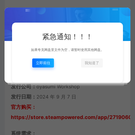
学院的负责人，也是诺塔莉和米洛依塔的制造者。尽
管对两人很严格，但内心还是很关切她们的，只是诺
塔莉并不这么觉得。
紧急通知！！！
中文名称：
幻耀的羽毛
如果夸克网盘里文件为空，请暂时使用其他网盘。
英文名称：
Mirage Feathers
立即前往
我知道了
游戏类型：
动作, 独立
开发公司：
oyasumi Workshop
发行公司：
oyasumi Workshop
发行日期：
2024 年 9 月 7 日
官方购买：
https://store.steampowered.com/app/2719060/
系统需求：