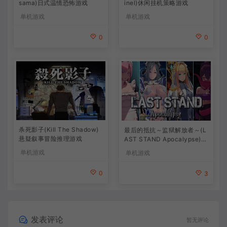
sama)日式温情恐怖游戏
inel)休闲挂机策略游戏
单机游戏
单机游戏
0
0
杀死影子(Kill The Shadow)
最后的抵抗～监狱解放者～(L
悬疑叙事冒险推理游戏
AST STAND Apocalypse)卡
通动作幸存者游戏
单机游戏
单机游戏
0
3
发表评论
暂无评论