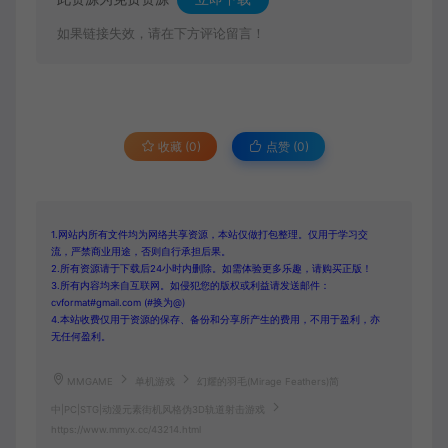
如果链接失效，请在下方评论留言！
收藏 (0)
点赞 (
0
)
1.网站内所有文件均为网络共享资源，本站仅做打包整理。仅用于学习交
流，严禁商业用途，否则自行承担后果。
2.所有资源请于下载后24小时内删除。如需体验更多乐趣，请购买正版！
3.所有内容均来自互联网。如侵犯您的版权或利益请发送邮件：
cvformat#gmail.com (#换为@)
4.本站收费仅用于资源的保存、备份和分享所产生的费用，不用于盈利，亦
无任何盈利。
MMGAME
单机游戏
幻耀的羽毛(Mirage Feathers)简
中|PC|STG|动漫元素街机风格伪3D轨道射击游戏
https://www.mmyx.cc/43214.html