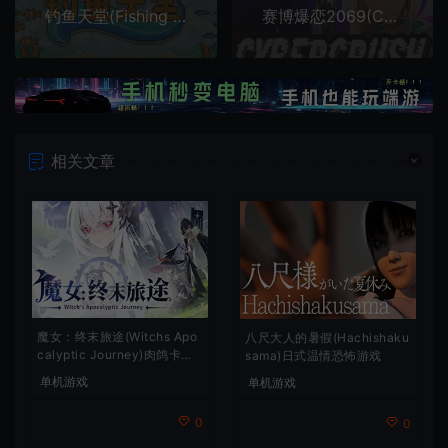
钓鱼天堂(Fishing Paradiso)简中|PC|RPG|南国悠闲度假钓鱼角色扮演游戏
赛博爆恋2069(Cyber Crush 2069)简中|PC|AVG|三消益智视觉小说游戏
相关文章
魔女：终末旅途(Witchs Apo
八尺大人的暑假(Hachishaku
calyptic Journey)肉鸽卡牌
sama)日式温情恐怖游戏
策略游戏
单机游戏
单机游戏
0
0