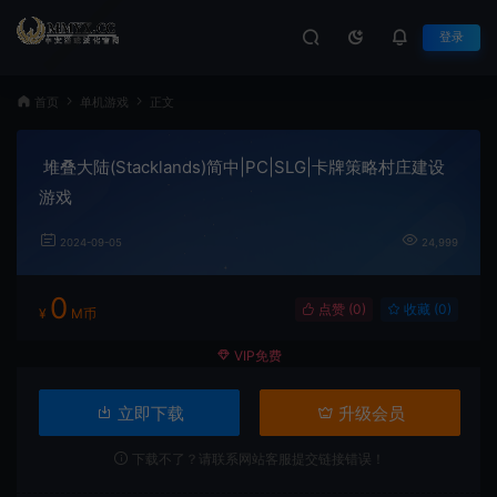
登录
首页
单机游戏
正文
堆叠大陆(Stacklands)简中|PC|SLG|卡牌策略村庄建设
游戏
2024-09-05
24,999
0
点赞 (
0
)
收藏 (0)
¥
M币
VIP免费
立即下载
升级会员
下载不了？请联系网站客服提交链接错误！