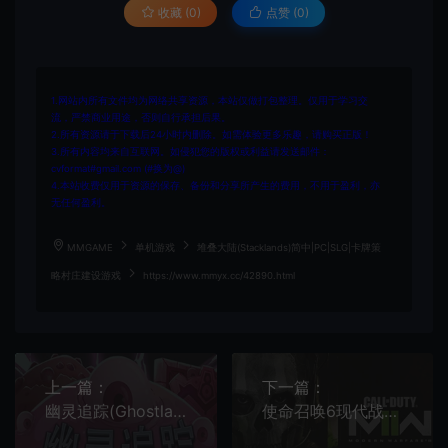
收藏 (0)
点赞 (
0
)
1.网站内所有文件均为网络共享资源，本站仅做打包整理。仅用于学习交
流，严禁商业用途，否则自行承担后果。
2.所有资源请于下载后24小时内删除。如需体验更多乐趣，请购买正版！
3.所有内容均来自互联网。如侵犯您的版权或利益请发送邮件：
cvformat#gmail.com (#换为@)
4.本站收费仅用于资源的保存、备份和分享所产生的费用，不用于盈利，亦
无任何盈利。
MMGAME
单机游戏
堆叠大陆(Stacklands)简中|PC|SLG|卡牌策
略村庄建设游戏
https://www.mmyx.cc/42890.html
上一篇：
下一篇：
幽灵追踪(Ghostland Yard)横版平台跳跃闯关游戏|下载
使命召唤6现代战争2重制版(Call of Duty Modern Warfare)第一人称射击游戏|下载