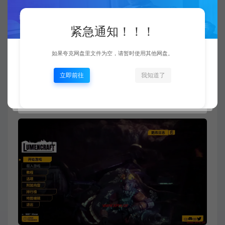
需要 64 位处理器和操作系统
操作系统: Requires a 64-bit processor and
紧急通知！！！
operating system
处理器: Quad Core CPU @4Ghz
如果夸克网盘里文件为空，请暂时使用其他网盘。
内存: 4 GB RAM
立即前往
我知道了
显卡: NVIDIA GeForce GTX 1080 or similar. 4 GB
VRAM