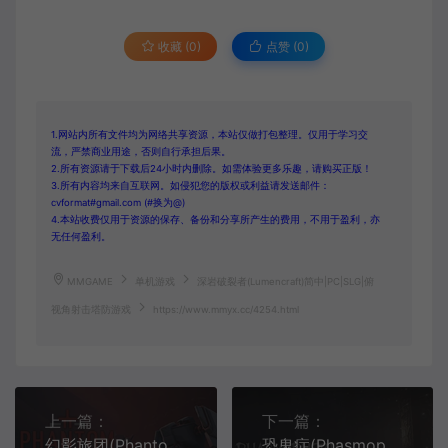
收藏 (0)
点赞 (
0
)
1.网站内所有文件均为网络共享资源，本站仅做打包整理。仅用于学习交
流，严禁商业用途，否则自行承担后果。
2.所有资源请于下载后24小时内删除。如需体验更多乐趣，请购买正版！
3.所有内容均来自互联网。如侵犯您的版权或利益请发送邮件：
cvformat#gmail.com (#换为@)
4.本站收费仅用于资源的保存、备份和分享所产生的费用，不用于盈利，亦
无任何盈利。
MMGAME
单机游戏
深岩破裂者(Lumencraft)简中|PC|SLG|俯
视角射击塔防游戏
https://www.mmyx.cc/4254.html
上一篇：
下一篇：
幻影旅团(Phantom Brigade)回合实时战术RPG游戏
恐鬼症(Phasmophobia)超自然恐怖解谜游戏|下载