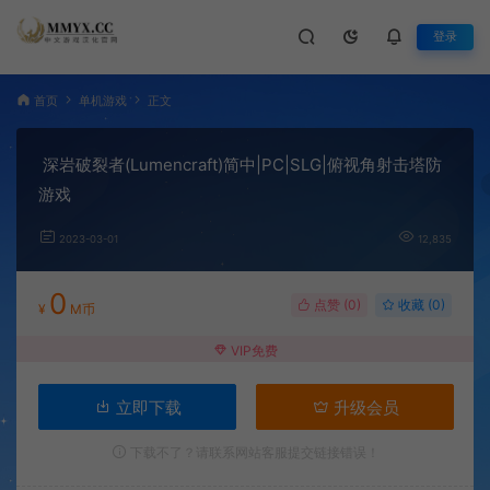
登录
首页
单机游戏
正文
深岩破裂者(Lumencraft)简中|PC|SLG|俯视角射击塔防
游戏
2023-03-01
12,835
0
点赞 (
0
)
收藏 (0)
¥
M币
VIP免费
立即下载
升级会员
下载不了？请联系网站客服提交链接错误！