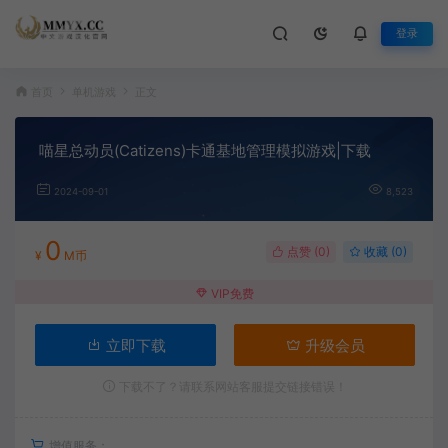
登录
首页
单机游戏
正文
喵星总动员(Catizens)卡通基地管理模拟游戏|下载
2024-09-01
8,523
0
点赞 (
0
)
收藏 (0)
¥
M币
VIP免费
立即下载
升级会员
下载不了？请联系网站客服提交链接错误！
增值服务：