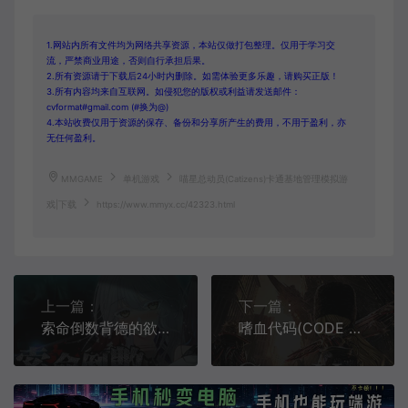
1.网站内所有文件均为网络共享资源，本站仅做打包整理。仅用于学习交
流，严禁商业用途，否则自行承担后果。
2.所有资源请于下载后24小时内删除。如需体验更多乐趣，请购买正版！
3.所有内容均来自互联网。如侵犯您的版权或利益请发送邮件：
cvformat#gmail.com (#换为@)
4.本站收费仅用于资源的保存、备份和分享所产生的费用，不用于盈利，亦
无任何盈利。
MMGAME
单机游戏
喵星总动员(Catizens)卡通基地管理模拟游
戏|下载
https://www.mmyx.cc/42323.html
上一篇：
下一篇：
索命倒数背德的欲望清单(Fatal Countdown)末日策略生存游戏|下载
嗜血代码(CODE VEIN)繁中|PC|ACT|修改器|硬核动作角色扮演游戏