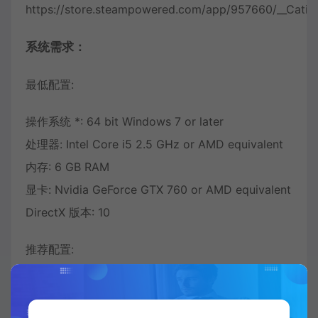
https://store.steampowered.com/app/957660/__Catiz
系统需求：
最低配置:
操作系统 *: 64 bit Windows 7 or later
处理器: Intel Core i5 2.5 GHz or AMD equivalent
内存: 6 GB RAM
显卡: Nvidia GeForce GTX 760 or AMD equivalent
DirectX 版本: 10
推荐配置:
操作系统: Windows 10, 64-bit installation
处理器: Intel Core i7 or AMD equivalent