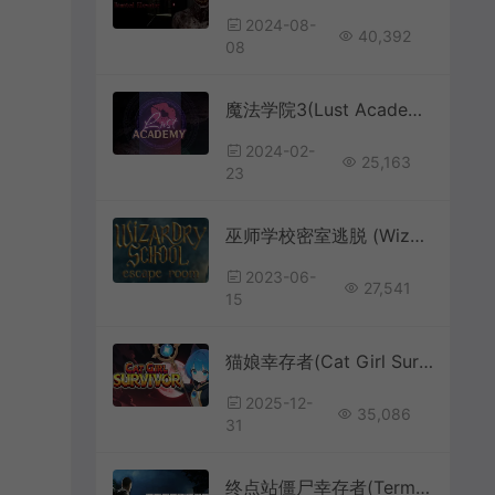
2024-08-
40,392
08
魔法学院3(Lust Academy – Season 3)奇幻风学院视觉小说游戏|下载
2024-02-
25,163
23
巫师学校密室逃脱 (Wizardry School: Escape Room) 简中|PC|高难度密室解谜逃生游戏
2023-06-
27,541
15
猫娘幸存者(Cat Girl Survivor)休闲肉鸽动作游戏|下载
2025-12-
35,086
31
终点站僵尸幸存者(Terminus Zombie Survivors)僵尸末日回合制生存游戏|下载