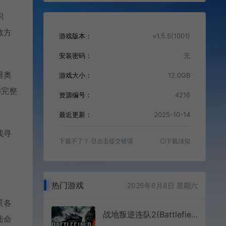
职
救方
游戏版本：
v1.5.5(1001)
安装密码：
无
维奥
游戏大小：
12.0GB
和完整
资源编号：
4216
最近更新：
2025-10-14
找寻
下载不了？
点击提交错误
下载须知
热门游戏
2026年8月8日 星期六
景各
战地叛逆连队2(Battlefield Bad Company 2)经典第一人称射击游戏|下载
陆命