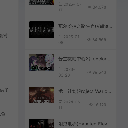
2025-10-
34,078
17
瓦尔哈拉之路生存(Valhalla Path: Survival)开放世界生存RPG游戏|下载
会对
2025-01-
34,669
08
苦主救助中心3(Lovelorn sanatorium3)互动叙事策略RPG游戏|下载
2023-
39,543
03-20
提供了
术士计划(Project Warlock)经典复古射击游戏|下载
2024-06-
16,129
11
色色
闹鬼电梯(Haunted Elevator)简中|PC|AVG|第一人称恐怖解谜游戏