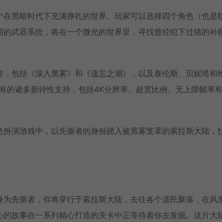
个在黑暗时代下充满挣扎的世界。玩家可以选择四个角色（也是
同的武器系统，将在一个微光的世界里，寻找曾经犯下过错的补
容，包括《深入黑雾》和《遗忘之潮》，以及泰伦斯、贝妮塔和
特有的诸多新特性支持，包括4K分辨率、超宽比例、无上限帧率
色扮演游戏中，以先驱者的身份踏入被黑雾笼罩的索拉斯大陆，
身为先驱者，你将穿行于索拉斯大陆，去往各个遗民聚落，在风
心的故事在一系列精心打造的关卡中正等待着你去发掘。这片大