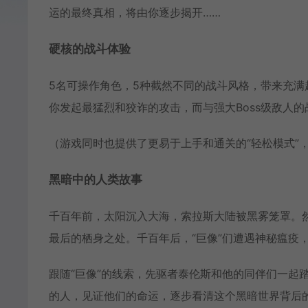
运的最终真相，将由你逐步揭开……
硬核的战斗体验
5名可操作角色，5种截然不同的战斗风格，带来充
你发起最猛烈和狡诈的攻击，而与强大Boss级敌人
（游戏同时也提供了更易于上手和通关的“轻松模式”
黑暗中的人类故事
千百年前，太阳沉入大海，索拉斯大陆被黑雾笼罩。然
最后的栖身之处。千百年后，“巨像”们遭遇神秘瘟疫
跟随“巨像”的线索，先驱者泰伦斯和他的同伴们一起
的人，见证他们的命运，逐步看清这个黑暗世界背后