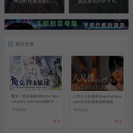
神话时代重述版(Age of Mythology Retold)神话即时战略游戏|下载
放这里吧(Put it here)简中|PC|PUZ|轻松治愈休闲解谜游戏
相关文章
魔女：终末旅途(Witchs Apo
八尺大人的暑假(Hachishaku
calyptic Journey)肉鸽卡牌
sama)日式温情恐怖游戏
策略游戏
单机游戏
单机游戏
0
0