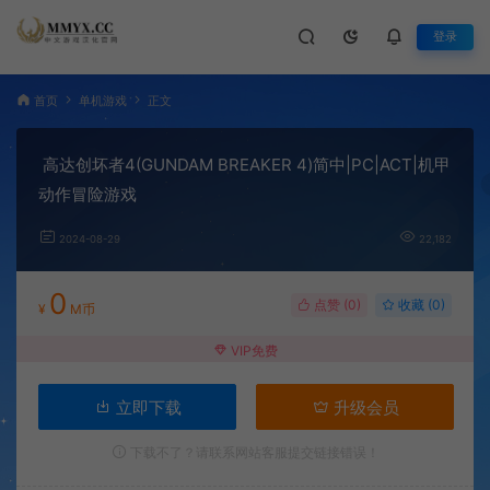
登录
首页
单机游戏
正文
高达创坏者4(GUNDAM BREAKER 4)简中|PC|ACT|机甲
动作冒险游戏
2024-08-29
22,182
0
点赞 (
0
)
收藏 (0)
¥
M币
VIP免费
立即下载
升级会员
下载不了？请联系网站客服提交链接错误！