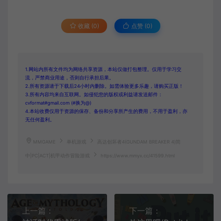
收藏 (0)
点赞 (
0
)
1.网站内所有文件均为网络共享资源，本站仅做打包整理。仅用于学习交
流，严禁商业用途，否则自行承担后果。
2.所有资源请于下载后24小时内删除。如需体验更多乐趣，请购买正版！
3.所有内容均来自互联网。如侵犯您的版权或利益请发送邮件：
cvformat#gmail.com (#换为@)
4.本站收费仅用于资源的保存、备份和分享所产生的费用，不用于盈利，亦
无任何盈利。
MMGAME
单机游戏
高达创坏者4(GUNDAM BREAKER 4)简
中|PC|ACT|机甲动作冒险游戏
https://www.mmyx.cc/41599.html
上一篇：
下一篇：