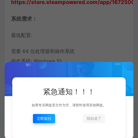
https://store.steampowered.com/app/167250
系统需求：
最低配置:
需要 64 位处理器和操作系统
操作系统: Windows 10
处理器: Intel Core i5-2400 / AMD FX-6300
内存: 8 GB RAM
紧急通知！！！
显卡: Nvidia GeForce GTX 760 / AMD Radeon RX
280
如果夸克网盘里文件为空，请暂时使用其他网盘。
DirectX 版本: 11
立即前往
我知道了
推荐配置: