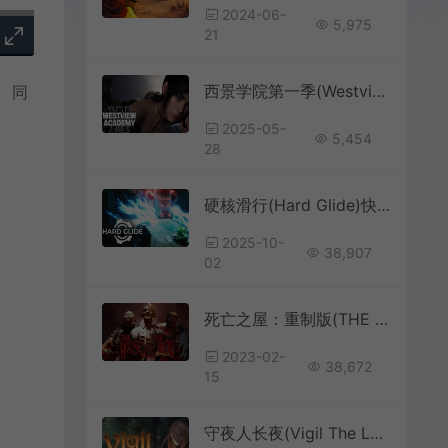
2024-06-
5,975
21
西景学院第一季(Westview Academy – Season 1)校园恋爱视觉小说游戏|下载
 同
2025-05-
5,454
28
硬核滑行(Hard Glide)快节奏街机动作游戏|下载
2025-10-
38,907
02
死亡之屋：重制版(THE HOUSE OF THE DEAD Remake)轨道光枪丧尸射击游戏
2023-02-
38,672
15
守夜人长夜(Vigil The Longest Night)横版动作冒险游戏