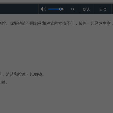
1X
默认
自动
酒馆。你要聘请不同部落和种族的女孩子们，帮你一起经营生意，
！
猎，清洁和按摩）以赚钱。
相处。