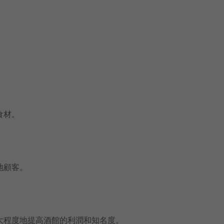
！
食材。
地顧客。
大程度地提高酒館的利潤和知名度。