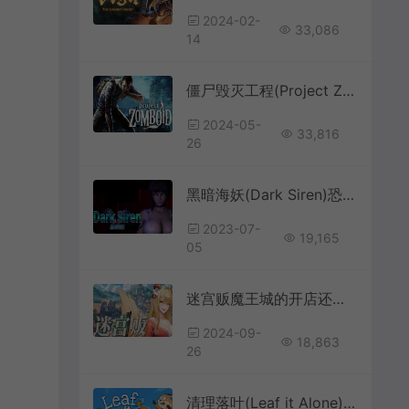
2024-02-
33,086
14
僵尸毁灭工程(Project Zomboid)生存恐怖游戏|下载
2024-05-
33,816
26
黑暗海妖(Dark Siren)恐怖解密收集逃脱游戏|下载
2023-07-
19,165
05
迷宫贩魔王城的开店还债之旅(Merchant In Dungeon)简中|PC|SIM|卡通奇幻风模拟经营游戏
2024-09-
18,863
26
清理落叶(Leaf it Alone)休闲解压清洁模拟游戏|下载