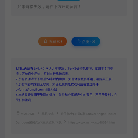
如果链接失效，请在下方评论留言！
收藏 (0)
点赞 (
0
)
1.网站内所有文件均为网络共享资源，本站仅做打包整理。仅用于学习交
流，严禁商业用途，否则自行承担后果。
2.所有资源请于下载后24小时内删除。如需体验更多乐趣，请购买正版！
3.所有内容均来自互联网。如侵犯您的版权或利益请发送邮件：
cvformat#gmail.com (#换为@)
4.本站收费仅用于资源的保存、备份和分享所产生的费用，不用于盈利，亦
无任何盈利。
MMGAME
单机游戏
铲子骑士口袋地牢(Shovel Knight Pocket
Dungeon)横板动作三消游戏|下载
https://www.mmyx.cc/40094.html