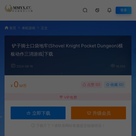
登录
首页
单机游戏
正文
铲子骑士口袋地牢(Shovel Knight Pocket Dungeon)横
板动作三消游戏|下载
2024-08-19
18,002
0
点赞 (
0
)
收藏 (0)
¥
M币
VIP免费
立即下载
升级会员
下载不了？请联系网站客服提交链接错误！