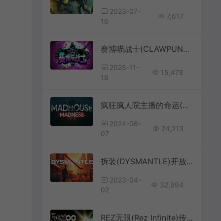
2023-07-
7,617
16
赛博喵战士(CLAWPUNK)快节奏横版动作砍杀游戏|下载
2025-11-
15,478
18
疯狂疯人院主播的命运(Madhouse Madness)简中|PC|AVG|心理恐怖冒险游戏
2024-06-
24,213
07
拆装(DYSMANTLE)开放世界动作生存游戏|下载
2023-04-
32,994
02
REZ无限(Rez Infinite)传奇动作射击游戏|中文|攻略|视频|评测|免费下载