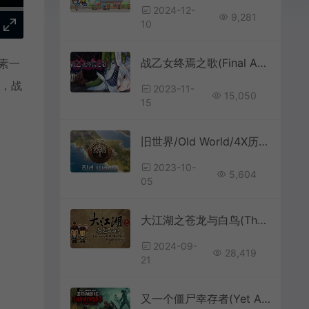
2024-12-
9,281
10
战乙女终焉之歌(Final Anthem of Heroines)横版平台跳跃游戏|下载
元素一
素，战
2023-11-
15,050
15
旧世界/Old World/4X历史策略游戏/下载
2023-10-
5,604
05
大江湖之苍龙与白鸟(The World of Kungfu Dragon And Eagle)简中|PC|RPG|怀旧武侠角色扮演游戏
2024-09-
28,419
21
又一个僵尸幸存者(Yet Another Zombie Survivors)僵尸幸存者游戏|下载