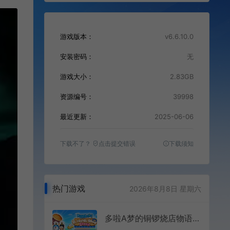
游戏版本：
v6.6.10.0
安装密码：
无
游戏大小：
2.83GB
资源编号：
39998
最近更新：
2025-06-06
下载不了？
点击提交错误
下载须知
热门游戏
2026年8月8日 星期六
多啦A梦的铜锣烧店物语(Doraemon Dorayaki Shop Story)甜品店模拟经营游戏|中文|攻略|视频|免费下载