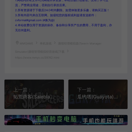
1.网站内所有文件均为网络共享资源，本站仅做打包整理。仅用于学习交
流，严禁商业用途，否则自行承担后果。
2.所有资源请于下载后24小时内删除。如需体验更多乐趣，请购买正版！
3.所有内容均来自互联网。如侵犯您的版权或利益请发送邮件：
cvformat#gmail.com (#换为@)
4.本站收费仅用于资源的保存、备份和分享所产生的费用，不用于盈利，亦
无任何盈利。
MMGAME
单机游戏
酒馆经理模拟器(Tavern Manager
Simulator)酒馆管理模拟经营游戏|下载
https://www.mmyx.cc/39742.html
上一篇：
下一篇：
拓荒商客(Saleblazers)开放世界商店管理创造游戏
瓜约塔(Guayota)简中|PC|AVG|3D冒险解谜游戏