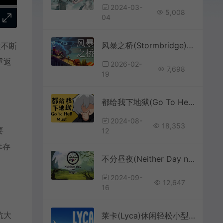
2024-03-
5,008
04
风暴之桥(Stormbridge)类肉鸽城市建造策略游戏|下载
过不断
重返
2026-02-
7,698
19
都给我下地狱(Go To Hell Must)简中|PC|SIM|地狱模拟经营游戏
2024-08-
18,353
要
12
幸存
不分昼夜(Neither Day nor Night)简中|PC|ACT|高难度横版动作游戏
2024-09-
12,647
16
抗大
莱卡(Lyca)休闲轻松小型冒险增量游戏|下载