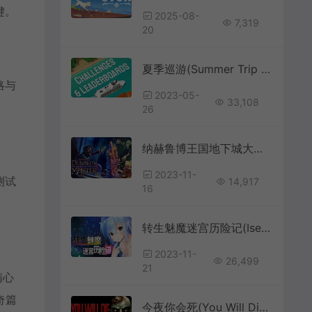
键。
2025-08-
7,319
20
夏季巡游(Summer Trip Cruise)简中|PC|PUZ|邮轮驾驶休闲游戏
略与
2023-05-
33,108
26
纳赫鲁博王国地下城大师(Naheulbeuk’s Dungeon Master)简中|PC|SIM|地下城模拟经营游戏
2023-11-
测试
14,917
16
转生魅魔迷宫历险记(Isekai Succubus)简中|PC|美少女异世界3D迷宫RPG游戏
2023-11-
26,499
21
精心
奇篇
今夜你会死(You Will Die Here Tonight)复古俯视角恐怖生存游戏|下载