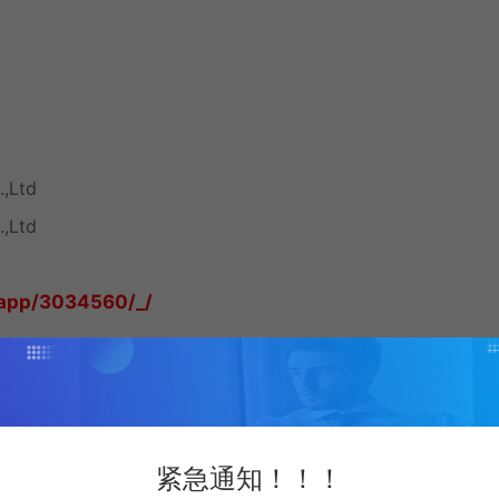
,Ltd
,Ltd
app/3034560/_/
 简体中文
紧急通知！！！