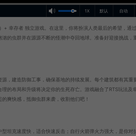
1X
默认
自动
RTS）+ 幸存者 独立游戏。在这里，你将扮演人类最后的希望，通
汹汹的虫群并在源源不断的怪潮中夺回地球。准备好迎接挑战，
资源，建造防御工事，确保基地的持续发展。每个建筑都有其重
理的布局和升级将决定你的生死存亡。游戏融合了RTS玩法及
起的爽快感，抵御虫群来袭，收割他们吧！
中型坦克速度快，适合快速反击；自行火箭弹火力强大，是你对