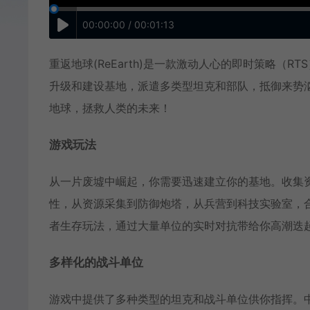
00:00:00 / 00:01:13
重返地球(ReEarth)是一款激动人心的即时策略（
升级和建设基地，派遣多类型坦克和部队，抵御来势
地球，拯救人类的未来！
游戏玩法
从一片废墟中崛起，你需要迅速建立你的基地。收集
性，从资源采集到防御炮塔，从兵营到科技实验室，合
者生存玩法，通过大量单位的实时对抗带给你高潮迭
多样化的战斗单位
游戏中提供了多种类型的坦克和战斗单位供你指挥。