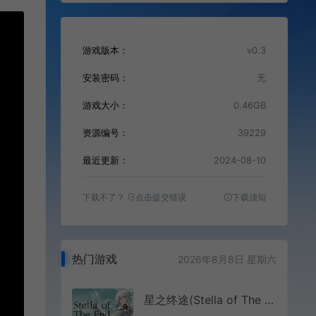
游戏版本：
v0.3
安装密码：
无
游戏大小：
0.46GB
资源编号：
39229
最近更新：
2024-08-10
下载不了？
点击提交错误
下载须知
热门游戏
2026年8月8日 星期六
星之终途(Stella of The End)简中|PC|ADV|K社短篇视觉小说游戏