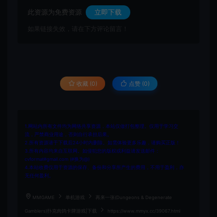
此资源为免费资源
立即下载
如果链接失效，请在下方评论留言！
收藏 (0)
点赞 (
0
)
1.网站内所有文件均为网络共享资源，本站仅做打包整理。仅用于学习交
流，严禁商业用途，否则自行承担后果。
2.所有资源请于下载后24小时内删除。如需体验更多乐趣，请购买正版！
3.所有内容均来自互联网。如侵犯您的版权或利益请发送邮件：
cvformat#gmail.com (#换为@)
4.本站收费仅用于资源的保存、备份和分享所产生的费用，不用于盈利，亦
无任何盈利。
MMGAME
单机游戏
再来一张(Dungeons & Degenerate
Gamblers)扑克肉鸽卡牌游戏|下载
https://www.mmyx.cc/39067.html