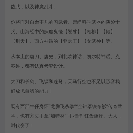
热武，以及神魔乱斗。
你将面对自命不凡的习武者、崇尚科学武器的阴险士
兵、山海经中的妖魔鬼怪【饕餮】【相柳】【鲲】
【刑天】、西方神话的【亚瑟王】【女武神】等。
从本土的唐刀、唐史，到北欧神话、凯尔特神话、克
苏鲁，都有认真考究设计。
大刀和长剑、飞镖和连弩，天马行空也不足以形容我
们放飞自我的能力！
既有西部牛仔身怀“龙腾飞杀掌”“金钟罩铁布衫”传奇武
学，也有方丈手拿“加特林”“手榴弹”狂轰滥炸。大人，
时代变了！