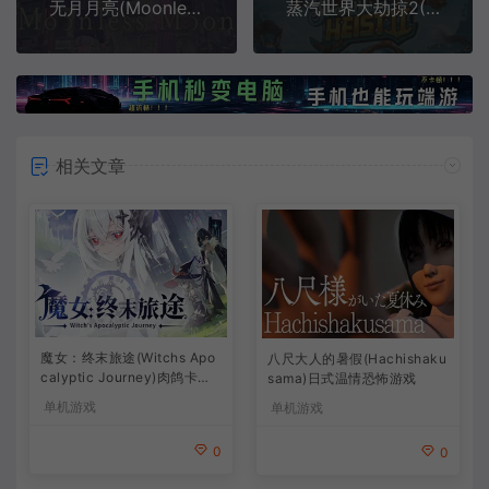
无月月亮(Moonless Moon)声画互动读物视觉小说游戏|下载
蒸汽世界大劫掠2(SteamWorld Heist II)简中|PC|ACT|海洋回合制策略游戏
相关文章
魔女：终末旅途(Witchs Apo
八尺大人的暑假(Hachishaku
calyptic Journey)肉鸽卡牌
sama)日式温情恐怖游戏
策略游戏
单机游戏
单机游戏
0
0