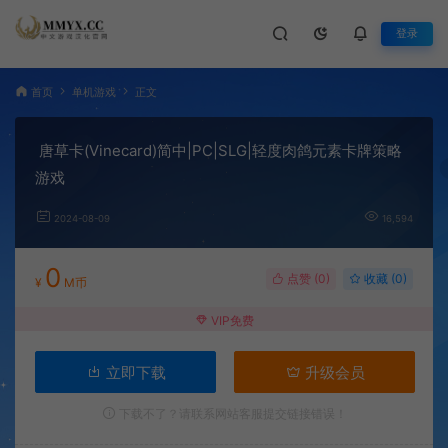
登录
首页
单机游戏
正文
唐草卡(Vinecard)简中|PC|SLG|轻度肉鸽元素卡牌策略
游戏
2024-08-09
16,594
0
点赞 (
0
)
收藏 (0)
¥
M币
VIP免费
立即下载
升级会员
下载不了？请联系网站客服提交链接错误！