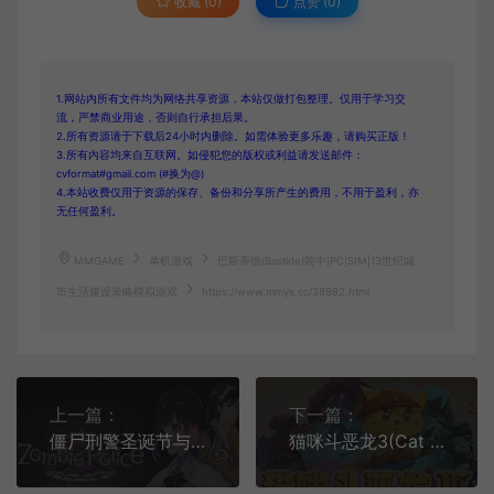
收藏 (0)
点赞 (
0
)
1.网站内所有文件均为网络共享资源，本站仅做打包整理。仅用于学习交
流，严禁商业用途，否则自行承担后果。
2.所有资源请于下载后24小时内删除。如需体验更多乐趣，请购买正版！
3.所有内容均来自互联网。如侵犯您的版权或利益请发送邮件：
cvformat#gmail.com (#换为@)
4.本站收费仅用于资源的保存、备份和分享所产生的费用，不用于盈利，亦
无任何盈利。
MMGAME
单机游戏
巴斯蒂德(Bastide)简中|PC|SIM|13世纪城
市生活建设策略模拟游戏
https://www.mmyx.cc/38982.html
上一篇：
下一篇：
僵尸刑警圣诞节与僵尸共舞(Zombie Police: Christmas Dancing)简中|PC|AVG|悬疑冒险解谜游戏
猫咪斗恶龙3(Cat Quest III)开放世界动作RPG游戏|下载