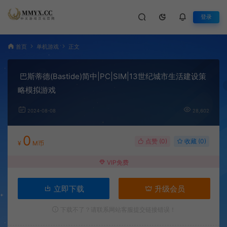
登录
首页
单机游戏
正文
巴斯蒂德(Bastide)简中|PC|SIM|13世纪城市生活建设策
略模拟游戏
2024-08-08
28,602
0
点赞 (
0
)
收藏 (0)
¥
M币
VIP免费
立即下载
升级会员
下载不了？请联系网站客服提交链接错误！