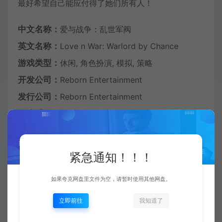
最好希望自己能应付得了她们所有人！
中文名称：
爱与战争：乱世军阀
英文名称：
Love n War: Warlord by Chance
游戏类型：
休闲, 角色扮演, 模拟, 策略
开发公司：
Reborn Entertainment
发行公司：
Reborn Entertainment
游戏系列：
Love n War
发行日期：
2021 年 5 月 28 日
官方网站
：
紧急通知！！！
https://store.steampowered.com/app/1508680/_/
如果夸克网盘里文件为空，请暂时使用其他网盘。
中文设置：OPTIONS — 右侧 English 选择
立即前往
我知道了
Chinese