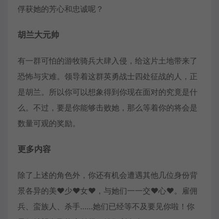
俘获她的芳心和忠诚呢？
胡兰大元帅
有一群可怕的游牧骑兵大肆入侵，给这片土地带来了
恐怖与灾难。领导着这群英勇战士四处征战的人，正
是胡兰。所以你可以想象得到你现在面对的究竟是什
么。不过，要是你能够击败她，那么等着你的将会是
数量可观的奖励。
更多内容
除了上述的角色外，你还有机会遭遇其他几位身份背
景各异的美♥少♥女♥，与她们一一交♥心♥。雇佣
兵、蛮族人、杀手……她们已经等不及要见你啦！你