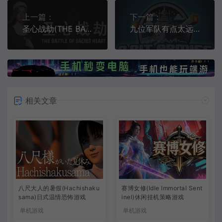
上一篇：
下一篇：
圣心战劫(THE BATTLE OF SACRED HEART)简中|PC|ACT|爽快3D动作游戏
九位军队有点太远(9-Bit Armies A Bit Too Far)复古即时战略游戏|下载
相关文章
八尺大人的暑假(Hachishaku
赛博女修(Idle Immortal Sent
sama)日式温情恐怖游戏
inel)休闲挂机策略游戏
单机游戏
单机游戏