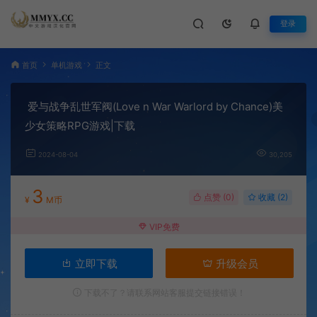
登录
首页
单机游戏
正文
爱与战争乱世军阀(Love n War Warlord by Chance)美
少女策略RPG游戏|下载
2024-08-04
30,205
3
点赞 (
0
)
收藏 (2)
¥
M币
VIP免费
立即下载
升级会员
下载不了？请联系网站客服提交链接错误！