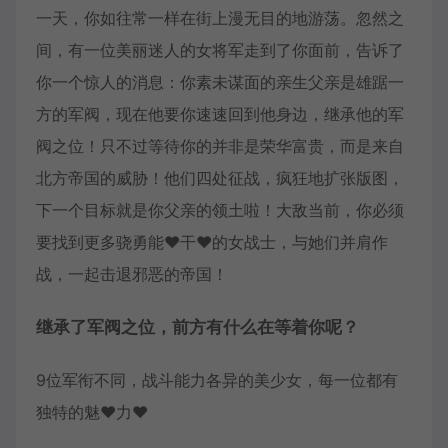
一天，你如往常一样在街上漫无目的地游荡。忽然之
间，有一位美丽迷人的女将军走到了你面前，告诉了
你一个惊人的消息：你素未谋面的亲生父亲是雄踞一
方的军阀，现在他要你速速回到他身边，继承他的军
阀之位！只不过等待你的并非是荣华富贵，而是来自
北方帝国的威胁！他们四处征战，疯狂地扩张版图，
下一个目标就是你父亲的领土啦！大敌当前，你必须
要找到更多骁勇能♥干♥的女战士，与她们并肩作
战，一起击退邪恶的帝国！
继承了军阀之位，前方有什么在等着你呢？
9位军衔不同，战斗能力各异的美少女，每一位都有
独特的魅♥力♥