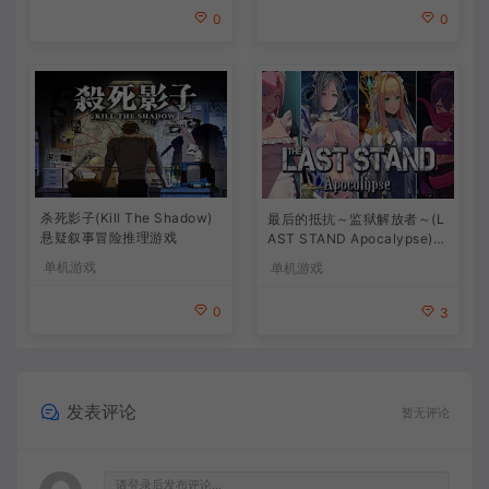
0
0
杀死影子(Kill The Shadow)
最后的抵抗～监狱解放者～(L
悬疑叙事冒险推理游戏
AST STAND Apocalypse)卡
通动作幸存者游戏
单机游戏
单机游戏
0
3
发表评论
暂无评论